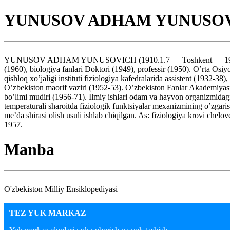
YUNUSOV ADHAM YUNUSO
YUNUSOV ADHAM YUNUSOVICH (1910.1.7 — Toshkent — 1971.16.10) 
(1960), biologiya fanlari Doktori (1949), professir (1950). O’rta Osi
qishloq xo’jaligi instituti fiziologiya kafedralarida assistent (1932-38
O’zbekiston maorif vaziri (1952-53). O’zbekiston Fanlar Akademiyasi a
bo’limi mudiri (1956-71). Ilmiy ishlari odam va hayvon organizmidagi
temperaturali sharoitda fiziologik funktsiyalar mexanizmining o’zgaris
me’da shirasi olish usuli ishlab chiqilgan. As: fiziologiya krovi chelo
1957.
Manba
O'zbekiston Milliy Ensiklopediyasi
TEZ YUK MARKAZ