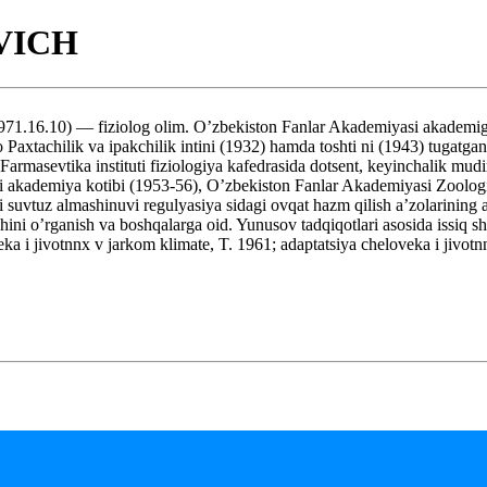
VICH
— fiziolog olim. O’zbekiston Fanlar Akademiyasi akademigi (195
yo Paxtachilik va ipakchilik intini (1932) hamda toshti ni (1943) tugatg
), Farmasevtika instituti fiziologiya kafedrasida dotsent, keyinchalik mu
kademiya kotibi (1953-56), O’zbekiston Fanlar Akademiyasi Zoologiya va
 suvtuz almashinuvi regulyasiya sidagi ovqat hazm qilish a’zolarining 
hini o’rganish va boshqalarga oid. Yunusov tadqiqotlari asosida issiq s
veka i jivotnnx v jarkom klimate, T. 1961; adaptatsiya cheloveka i jivot