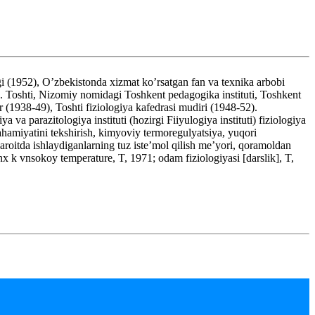
2), O’zbekistonda xizmat ko’rsatgan fan va texnika arbobi
an. Toshti, Nizomiy nomidagi Toshkent pedagogika instituti, Toshkent
dir (1938-49), Toshti fiziologiya kafedrasi mudiri (1948-52).
 parazitologiya instituti (hozirgi Fiiyulogiya instituti) fiziologiya
ahamiyatini tekshirish, kimyoviy termoregulyatsiya, yuqori
haroitda ishlaydiganlarning tuz iste’mol qilish me’yori, qoramoldan
nnx k vnsokoy temperature, T, 1971; odam fiziologiyasi [darslik], T,