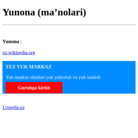
Yunona (maʼnolari)
Yunona
:
uz.wikipedia.org
TEZ YUK MARKAZ
Yuk markaz elonlari yuk yuborish va yuk tashish
Guruhga kirish
Uzpedia.uz