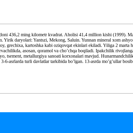
 436,2 ming kilometr kvadrat. Aholisi 41,4 million kishi (1999). M
im. Yirik daryolari: Yantszi, Mekong, Saluin. Yunnan mineral xom ashyo 
 grechixa, kartoshka kabi oziqovqat ekinlari ekiladi. Yiliga 2 marta ho
orvachilikda, asosan, qoramol va cho’chqa boqiladi. Ipakchilik rivojlan
 kimyo, tsement, metallurgiya sanoati korxonalari mavjud. Hunarmandch
3-6-asrlarda turli davlatlar tarkibida bo’lgan. 13-asrda mo’g’ullar bosi