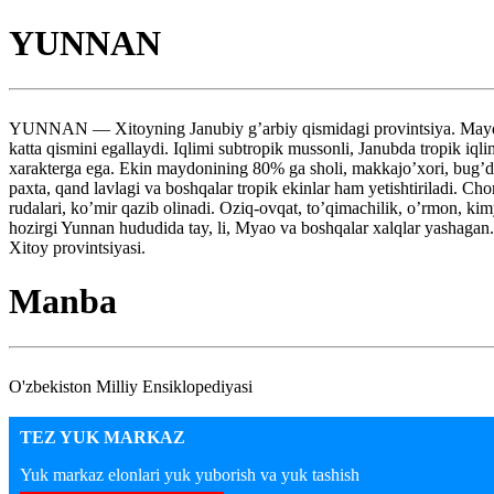
YUNNAN
YUNNAN — Xitoyning Janubiy g’arbiy qismidagi provintsiya. Maydoni
katta qismini egallaydi. Iqlimi subtropik mussonli, Janubda tropik iql
xarakterga ega. Ekin maydonining 80% ga sholi, makkajo’xori, bug’doy,
paxta, qand lavlagi va boshqalar tropik ekinlar ham yetishtiriladi. Ch
rudalari, ko’mir qazib olinadi. Oziq-ovqat, to’qimachilik, o’rmon,
hozirgi Yunnan hududida tay, li, Myao va boshqalar xalqlar yashagan. 
Xitoy provintsiyasi.
Manba
O'zbekiston Milliy Ensiklopediyasi
TEZ YUK MARKAZ
Yuk markaz elonlari yuk yuborish va yuk tashish