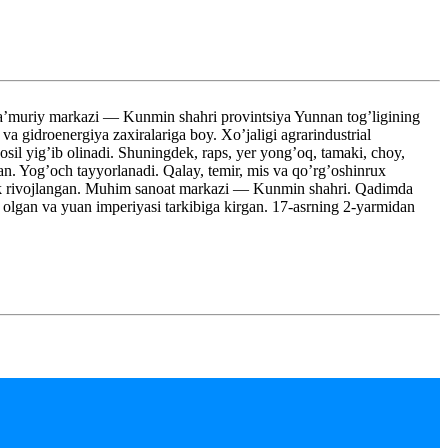
a’muriy markazi — Kunmin shahri provintsiya Yunnan tog’ligining
va gidroenergiya zaxiralariga boy. Xo’jaligi agrarindustrial
sil yig’ib olinadi. Shuningdek, raps, yer yong’oq, tamaki, choy,
gan. Yog’och tayyorlanadi. Qalay, temir, mis va qo’rg’oshinrux
ilik rivojlangan. Muhim sanoat markazi — Kunmin shahri. Qadimda
b olgan va yuan imperiyasi tarkibiga kirgan. 17-asrning 2-yarmidan