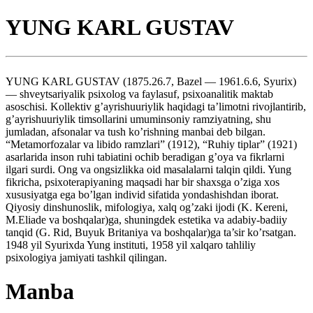
YUNG KARL GUSTAV
YUNG KARL GUSTAV (1875.26.7, Bazel — 1961.6.6, Syurix)
— shveytsariyalik psixolog va faylasuf, psixoanalitik maktab
asoschisi. Kollektiv g’ayrishuuriylik haqidagi ta’limotni rivojlantirib,
g’ayrishuuriylik timsollarini umuminsoniy ramziyatning, shu
jumladan, afsonalar va tush ko’rishning manbai deb bilgan.
“Metamorfozalar va libido ramzlari” (1912), “Ruhiy tiplar” (1921)
asarlarida inson ruhi tabiatini ochib beradigan g’oya va fikrlarni
ilgari surdi. Ong va ongsizlikka oid masalalarni talqin qildi. Yung
fikricha, psixoterapiyaning maqsadi har bir shaxsga o’ziga xos
xususiyatga ega bo’lgan individ sifatida yondashishdan iborat.
Qiyosiy dinshunoslik, mifologiya, xalq og’zaki ijodi (K. Kereni,
M.Eliade va boshqalar)ga, shuningdek estetika va adabiy-badiiy
tanqid (G. Rid, Buyuk Britaniya va boshqalar)ga ta’sir ko’rsatgan.
1948 yil Syurixda Yung instituti, 1958 yil xalqaro tahliliy
psixologiya jamiyati tashkil qilingan.
Manba