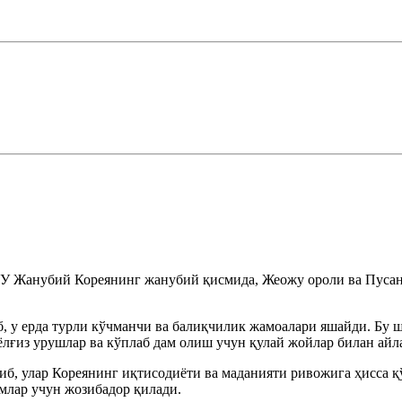
У Жанубий Кореянинг жанубий қисмида, Жеожу ороли ва Пусан
 у ерда турли кўчманчи ва балиқчилик жамоалари яшайди. Бу ш
ёлғиз урушлар ва кўплаб дам олиш учун қулай жойлар билан айл
иб, улар Кореянинг иқтисодиёти ва маданияти ривожига ҳисса қ
амлар учун жозибадор қилади.