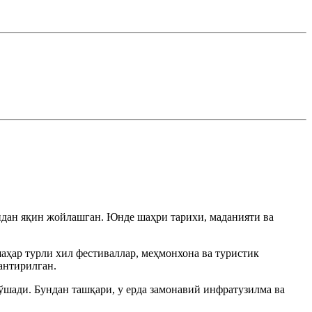
дан яқин жойлашган. Юнде шаҳри тарихи, маданияти ва
аҳар турли хил фестиваллар, меҳмонхона ва туристик
антирилган.
ўшади. Бундан ташқари, у ерда замонавий инфратузилма ва