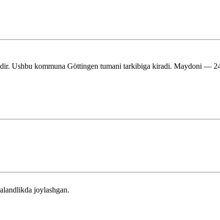
. Ushbu kommuna Göttingen tumani tarkibiga kiradi. Maydoni — 24,49
alandlikda joylashgan.