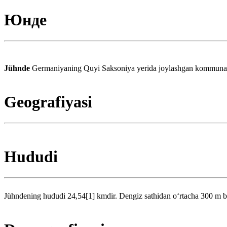
Юнде
Jühnde
Germaniyaning Quyi Saksoniya yerida joylashgan kommunadir
Geografiyasi
Hududi
Jühndening hududi 24,54[1] kmdir. Dengiz sathidan oʻrtacha 300 m b