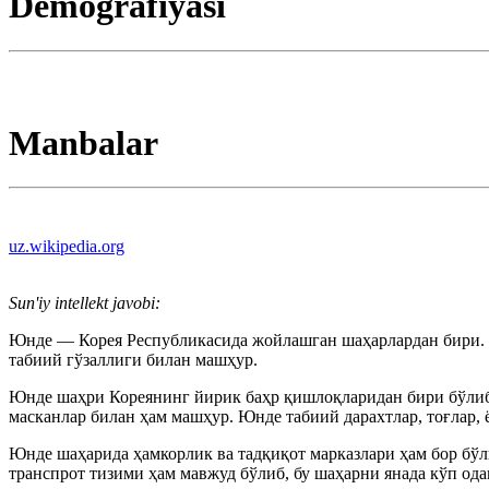
Demografiyasi
Manbalar
uz.wikipedia.org
Sun'iy intellekt javobi:
Юнде — Корея Республикасида жойлашган шаҳарлардан бири. 
табиий гўзаллиги билан машҳур.
Юнде шаҳри Кореянинг йирик баҳр қишлоқларидан бири бўлиб,
масканлар билан ҳам машҳур. Юнде табиий дарахтлар, тоғлар, 
Юнде шаҳарида ҳамкорлик ва тадқиқот марказлари ҳам бор бўл
транспрот тизими ҳам мавжуд бўлиб, бу шаҳарни янада кўп од