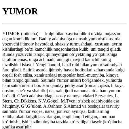
YUMOR
YUMOR (lotincha) — kulgi bilan xayrixohlikni o’zida mujassam
etgan komiklik turi. Badiiy adabiyotga mansub yumoristik asarda
yozuvchi ijtimoiy hayotdagi, shaxsiy turmushdagi, xususan, ayrim
kishilardagi ba’zi kamchilik nuqsonlardan kulib, uni tanqid qiladi.
Bunda yozuvchi tanqid qilinayotgan ob’yektning yo’qotilishiga
tarafdor emas, unga achinadi, undagi mavjud kamchilikning
tuzalishini istaydi. Yengil tanqid, hazil ruhi bilan yumor satiradyan
farq qiladi. Satirik asarda ijtimoiy hayot hodisalari zaharxanda kulgi
orqali fosh etilsa, xarakterdagi nuqsonlar hazil-mutoyiba, kinoya
bilan tanqid qilinadi. Satirada Yumor unsuri bo’lganidek, yumorda
ham satira unsuri bor. Har qanday jiddiy asar (roman, qissa, hikoya,
doston, she’r va shahrik.) da, xalq ijodi namunalarida ham yumor
bo’ladi. G’arb adabiyotidagi asosiy namoyandalari Servantes, L.
Stern, Ch.Dikkens, N.V.Gogol, M.Tven; o’zbek adabiyotida esa
Muqimiy, G’.G’ulom, A.Qahhor, S.Ahmad va boshqalar tasviriy
san’atda Yumor voqea, narsa, jonivor, ayniqsa, kishilarning
xattiharakati kulgili tasvirlangan, engil tanqid etilgan, umuman
ko’rinishi, ishi hazilmutoyiba tarzida ko’rsatilgan tasvir (ko’pincha
grafika asari)dir.