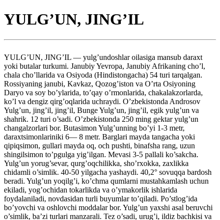
YULG’UN, JING’IL
YULG’UN, JING’IL — yulg’undoshlar oilasiga mansub daraxt
yoki butalar turkumi. Janubiy Yevropa, Janubiy Afrikaning cho’l,
chala cho’llarida va Osiyoda (Hindistongacha) 54 turi tarqalgan.
Rossiyaning janubi, Kavkaz, Qozog’iston va O’rta Osiyoning
Daryo va soy bo’ylarida, to’qay o’rmonlarida, chakalakzorlarda,
ko’l va dengiz qirg’oqlarida uchraydi. O’zbekistonda Androsov
Yulg’un, jing’il, jing’il, Bunge Yulg’un, jing’il, egik yulg’un va
shahrik. 12 turi o’sadi. O’zbekistonda 250 ming gektar yulg’un
changalzorlari bor. Butasimon Yulg’unning bo’yi 1-3 metr,
daraxtsimonlariniki 6— 8 metr. Barglari mayda tangacha yoki
qipiqsimon, gullari mayda oq, och pushti, binafsha rang, uzun
shingilsimon to’pgulga yig’ilgan. Mevasi 3-5 pallali ko’sakcha.
Yulg’un yorug’sevar, qurg’oqchilikka, sho’rxokka, zaxlikka
chidamli o’simlik. 40-50 yilgacha yashaydi. 40,2° sovuqqa bardosh
beradi. Yulg’un yoqilg’i, ko’chma qumlarni mustahkamlash uchun
ekiladi, yog’ochidan tokarlikda va o’ymakorlik ishlarida
foydalaniladi, novdasidan turli buyumlar to’qiladi. Po’stlog’ida
bo’yovchi va oshlovchi moddalar bor. Yulg’un yaxshi asal beruvchi
o’simlik, ba’zi turlari manzarali. Tez o’sadi, urug’i, ildiz bachkisi va