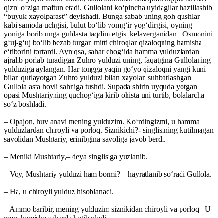
qizni o‘ziga maftun etadi. Gullolani ko‘pincha uyidagilar hazillashib
“buyuk xayolparast” deyishadi. Bunga sabab uning goh qushlar
kabi samoda uchgisi, bulut bo‘lib yomg‘ir yog‘dirgisi, oyning
yoniga borib unga guldasta taqdim etgisi kelaverganidan. Osmonini
g‘uj-g‘uj bo‘lib bezab turgan mitti chiroqlar qizaloqning hamisha
e‘tiborini tortardi. Ayniqsa, sahar chog‘ida hamma yulduzlardan
ajralib porlab turadigan Zuhro yulduzi uning, faqatgina Gullolaning
yulduziga aylangan. Har tongga yaqin go‘yo qizaloqni yangi kuni
bilan qutlayotgan Zuhro yulduzi bilan xayolan suhbatlashgan
Gullola asta hovli sahniga tushdi. Supada shirin uyquda yotgan
opasi Mushtariyning quchog‘iga kirib ohista uni turtib, bolalarcha
so‘z boshladi.
– Opajon, huv anavi mening yulduzim. Ko‘rdingizmi, u hamma
yulduzlardan chiroyli va porloq. Siznikichi?- singlisining kutilmagan
savolidan Mushtariy, erinibgina savoliga javob berdi.
– Meniki Mushtariy,– deya singlisiga yuzlanib.
– Voy, Mushtariy yulduzi ham bormi? – hayratlanib so‘radi Gullola.
– Ha, u chiroyli yulduz hisoblanadi.
– Ammo baribir, mening yulduzim siznikidan chiroyli va porloq. U
meni hamisha saharda kutib oladi.