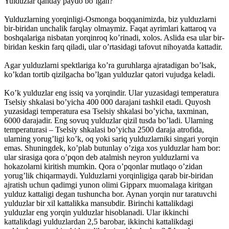
Yulduzlar qanday paydo bo’lgan?
Yulduzlarning yorqinligi-Osmonga boqqanimizda, biz yulduzlarni
bir-biridan unchalik farqlay olmaymiz. Faqat ayrimlari kattaroq va
boshqalariga nisbatan yorqinroq ko’rinadi, xolos. Aslida esa ular bir-
biridan keskin farq qiladi, ular o’rtasidagi tafovut nihoyatda kattadir.
Agar yulduzlarni spektlariga ko’ra guruhlarga ajratadigan bo’lsak,
ko’kdan tortib qizilgacha bo’lgan yulduzlar qatori vujudga keladi.
Ko’k yulduzlar eng issiq va yorqindir. Ular yuzasidagi temperatura
Tselsiy shkalasi bo’yicha 400 000 darajani tashkil etadi. Quyosh
yuzasidagi temperatura esa Tselsiy shkalasi bo’yicha, taxminan,
6000 darajadir. Eng sovuq yulduzlar qizil tusda bo’ladi. Ularning
temperaturasi – Tselsiy shkalasi bo’yicha 2500 daraja atrofida,
ularning yorug’ligi ko’k, oq yoki sariq yulduzlarniki singari yorqin
emas. Shuningdek, ko’plab butunlay o’ziga xos yulduzlar ham bor:
ular sirasiga qora o’pqon deb atalmish neyron yulduzlarni va
hokazolarni kiritish mumkin. Qora o’pqonlar mutlaqo o’zidan
yorug’lik chiqarmaydi. Yulduzlarni yorqinligiga qarab bir-biridan
ajratish uchun qadimgi yunon olimi Gipparx muomalaga kiritgan
yulduz kattaligi degan tushuncha bor. Aynan yorqin nur taratuvchi
yulduzlar bir xil kattalikka mansubdir. Birinchi kattalikdagi
yulduzlar eng yorqin yulduzlar hisoblanadi. Ular ikkinchi
kattalikdagi yulduzlardan 2,5 barobar, ikkinchi kattalikdagi