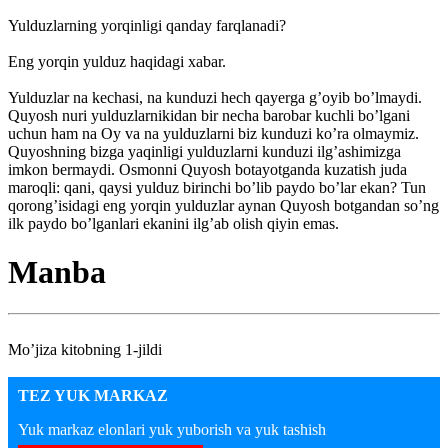
Yulduzlarning yorqinligi qanday farqlanadi?
Eng yorqin yulduz haqidagi xabar.
Yulduzlar na kechasi, na kunduzi hech qayerga g’oyib bo’lmaydi.
Quyosh nuri yulduzlarnikidan bir necha barobar kuchli bo’lgani
uchun ham na Oy va na yulduzlarni biz kunduzi ko’ra olmaymiz.
Quyoshning bizga yaqinligi yulduzlarni kunduzi ilg’ashimizga
imkon bermaydi. Osmonni Quyosh botayotganda kuzatish juda
maroqli: qani, qaysi yulduz birinchi bo’lib paydo bo’lar ekan? Tun
qorong’isidagi eng yorqin yulduzlar aynan Quyosh botgandan so’ng
ilk paydo bo’lganlari ekanini ilg’ab olish qiyin emas.
Manba
Mo’jiza kitobning 1-jildi
TEZ YUK MARKAZ
Yuk markaz elonlari yuk yuborish va yuk tashish