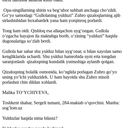
Opa-singillarning shirin va beg‘ubor suhbati anchaga cho‘zildi.
Go‘yo samodagi “Gullolaning yulduzi” Zuhro qizaloqlarning ajib
sirlashishidan boxabardek yana ham yorqinroq porlardi.
Tong ham otdi. Qishloq esa allaqachon uyg‘ongan. Gullola
o‘zgacha hayajon ila maktabga borib, o‘zining “yulduzi” haqida
dugonalariga so‘zlab berdi.
Gullola har sahar shu yulduz bilan uyg‘onar, u bilan xayolan samo
kengliklarida uchardi. Shu yulduz hamrohida uyni erta tongdan
saranjonlash qizaloqning kundalik yumushiga aylanib qolgan.
Qizaloqning bolalik osmonida, ko‘nglida porlagan Zuhro go‘yo
uning yo‘lchi yulduzidek. U ham hayotda shu Zuhro misoli
porlashni chin dildan xohlardi.
Malika TO‘YCHIYEVA,
Toshkent shahar, Sergeli tumani, 284-maktab o‘quvchisi. Manba:
sog’lom.uz
Yulduzlar haqida nima bilasiz?