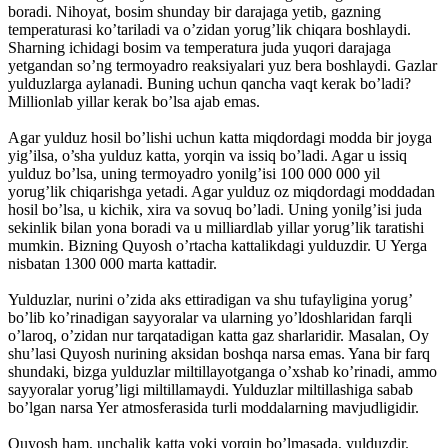
boradi. Nihoyat, bosim shunday bir darajaga yetib, gazning
temperaturasi ko’tariladi va o’zidan yorug’lik chiqara boshlaydi.
Sharning ichidagi bosim va temperatura juda yuqori darajaga
yetgandan so’ng termoyadro reaksiyalari yuz bera boshlaydi. Gazlar
yulduzlarga aylanadi. Buning uchun qancha vaqt kerak bo’ladi?
Millionlab yillar kerak bo’lsa ajab emas.
Agar yulduz hosil bo’lishi uchun katta miqdordagi modda bir joyga
yig’ilsa, o’sha yulduz katta, yorqin va issiq bo’ladi. Agar u issiq
yulduz bo’lsa, uning termoyadro yonilg’isi 100 000 000 yil
yorug’lik chiqarishga yetadi. Agar yulduz oz miqdordagi moddadan
hosil bo’lsa, u kichik, xira va sovuq bo’ladi. Uning yonilg’isi juda
sekinlik bilan yona boradi va u milliardlab yillar yorug’lik taratishi
mumkin. Bizning Quyosh o’rtacha kattalikdagi yulduzdir. U Yerga
nisbatan 1300 000 marta kattadir.
Yulduzlar, nurini o’zida aks ettiradigan va shu tufayligina yorug’
bo’lib ko’rinadigan sayyoralar va ularning yo’ldoshlaridan farqli
o’laroq, o’zidan nur tarqatadigan katta gaz sharlaridir. Masalan, Oy
shu’lasi Quyosh nurining aksidan boshqa narsa emas. Yana bir farq
shundaki, bizga yulduzlar miltillayotganga o’xshab ko’rinadi, ammo
sayyoralar yorug’ligi miltillamaydi. Yulduzlar miltillashiga sabab
bo’lgan narsa Yer atmosferasida turli moddalarning mavjudligidir.
Quyosh ham, unchalik katta yoki yorqin bo’lmasada, yulduzdir.