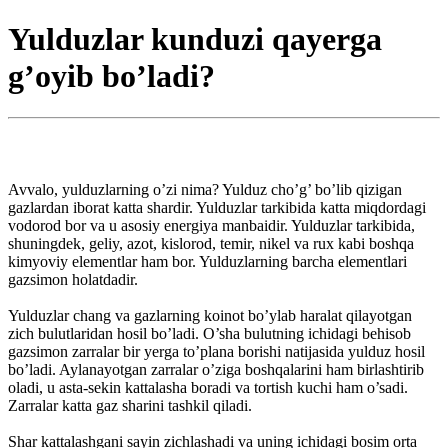
Yulduzlar kunduzi qayerga
g’oyib bo’ladi?
Avvalo, yulduzlarning o’zi nima? Yulduz cho’g’ bo’lib qizigan
gazlardan iborat katta shardir. Yulduzlar tarkibida katta miqdordagi
vodorod bor va u asosiy energiya manbaidir. Yulduzlar tarkibida,
shuningdek, geliy, azot, kislorod, temir, nikel va rux kabi boshqa
kimyoviy elementlar ham bor. Yulduzlarning barcha elementlari
gazsimon holatdadir.
Yulduzlar chang va gazlarning koinot bo’ylab haralat qilayotgan
zich bulutlaridan hosil bo’ladi. O’sha bulutning ichidagi behisob
gazsimon zarralar bir yerga to’plana borishi natijasida yulduz hosil
bo’ladi. Aylanayotgan zarralar o’ziga boshqalarini ham birlashtirib
oladi, u asta-sekin kattalasha boradi va tortish kuchi ham o’sadi.
Zarralar katta gaz sharini tashkil qiladi.
Shar kattalashgani sayin zichlashadi va uning ichidagi bosim orta