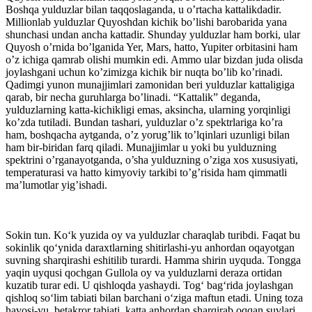
Boshqa yulduzlar bilan taqqoslaganda, u o’rtacha kattalikdadir.
Millionlab yulduzlar Quyoshdan kichik bo’lishi barobarida yana
shunchasi undan ancha kattadir. Shunday yulduzlar ham borki, ular
Quyosh o’rnida bo’lganida Yer, Mars, hatto, Yupiter orbitasini ham
o’z ichiga qamrab olishi mumkin edi. Ammo ular bizdan juda olisda
joylashgani uchun ko’zimizga kichik bir nuqta bo’lib ko’rinadi.
Qadimgi yunon munajjimlari zamonidan beri yulduzlar kattaligiga
qarab, bir necha guruhlarga bo’linadi. “Kattalik” deganda,
yulduzlarning katta-kichikligi emas, aksincha, ularning yorqinligi
ko’zda tutiladi. Bundan tashari, yulduzlar o’z spektrlariga ko’ra
ham, boshqacha aytganda, o’z yorug’lik to’lqinlari uzunligi bilan
ham bir-biridan farq qiladi. Munajjimlar u yoki bu yulduzning
spektrini o’rganayotganda, o’sha yulduzning o’ziga xos xususiyati,
temperaturasi va hatto kimyoviy tarkibi to’g’risida ham qimmatli
ma’lumotlar yig’ishadi.
Sokin tun. Ko‘k yuzida oy va yulduzlar charaqlab turibdi. Faqat bu
sokinlik qo‘ynida daraxtlarning shitirlashi-yu anhordan oqayotgan
suvning sharqirashi eshitilib turardi. Hamma shirin uyquda. Tongga
yaqin uyqusi qochgan Gullola oy va yulduzlarni deraza ortidan
kuzatib turar edi. U qishloqda yashaydi. Tog‘ bag‘rida joylashgan
qishloq so‘lim tabiati bilan barchani o‘ziga maftun etadi. Uning toza
havosi-yu, betakror tabiati, katta anhordan sharqirab oqqan suvlari