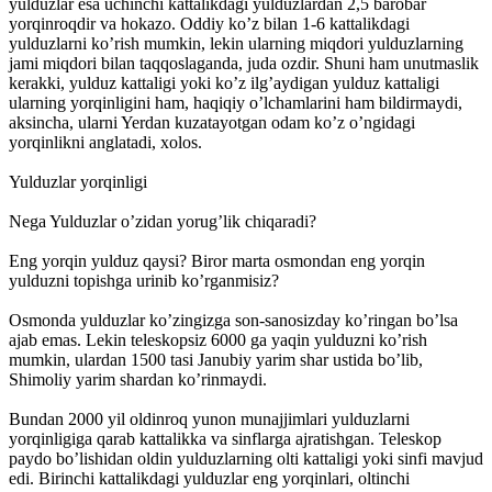
yulduzlar esa uchinchi kattalikdagi yulduzlardan 2,5 barobar
yorqinroqdir va hokazo. Oddiy ko’z bilan 1-6 kattalikdagi
yulduzlarni ko’rish mumkin, lekin ularning miqdori yulduzlarning
jami miqdori bilan taqqoslaganda, juda ozdir. Shuni ham unutmaslik
kerakki, yulduz kattaligi yoki ko’z ilg’aydigan yulduz kattaligi
ularning yorqinligini ham, haqiqiy o’lchamlarini ham bildirmaydi,
aksincha, ularni Yerdan kuzatayotgan odam ko’z o’ngidagi
yorqinlikni anglatadi, xolos.
Yulduzlar yorqinligi
Nega Yulduzlar o’zidan yorug’lik chiqaradi?
Eng yorqin yulduz qaysi? Biror marta osmondan eng yorqin
yulduzni topishga urinib ko’rganmisiz?
Osmonda yulduzlar ko’zingizga son-sanosizday ko’ringan bo’lsa
ajab emas. Lekin teleskopsiz 6000 ga yaqin yulduzni ko’rish
mumkin, ulardan 1500 tasi Janubiy yarim shar ustida bo’lib,
Shimoliy yarim shardan ko’rinmaydi.
Bundan 2000 yil oldinroq yunon munajjimlari yulduzlarni
yorqinligiga qarab kattalikka va sinflarga ajratishgan. Teleskop
paydo bo’lishidan oldin yulduzlarning olti kattaligi yoki sinfi mavjud
edi. Birinchi kattalikdagi yulduzlar eng yorqinlari, oltinchi