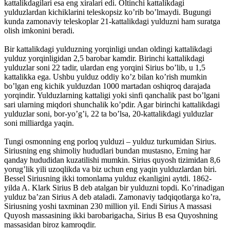
kattalikdagilari esa eng xiralari edi. Oltinchi kattalikdagi
yulduzlardan kichiklarini teleskopsiz ko’rib bo’lmaydi. Bugungi
kunda zamonaviy teleskoplar 21-kattalikdagi yulduzni ham suratga
olish imkonini beradi.
Bir kattalikdagi yulduzning yorqinligi undan oldingi kattalikdagi
yulduz yorqinligidan 2,5 barobar kamdir. Birinchi kattalikdagi
yulduzlar soni 22 tadir, ulardan eng yorqini Sirius bo’lib, u 1,5
kattalikka ega. Ushbu yulduz oddiy ko’z bilan ko’rish mumkin
bo’lgan eng kichik yulduzdan 1000 martadan oshiqroq darajada
yorqindir. Yulduzlarning kattaligi yoki sinfi qanchalik past bo’lgani
sari ularning miqdori shunchalik ko’pdir. Agar birinchi kattalikdagi
yulduzlar soni, bor-yo’g’i, 22 ta bo’lsa, 20-kattalikdagi yulduzlar
soni milliardga yaqin.
Tungi osmonning eng porloq yulduzi – yulduz turkumidan Sirius.
Siriusning eng shimoliy hududlari bundan mustasno, Erning har
qanday hududidan kuzatilishi mumkin. Sirius quyosh tizimidan 8,6
yorug’lik yili uzoqlikda va biz uchun eng yaqin yulduzlardan biri.
Bessel Siriusning ikki tomonlama yulduz ekanligini aytdi. 1862-
yilda A. Klark Sirius B deb atalgan bir yulduzni topdi. Ko’rinadigan
yulduz ba’zan Sirius A deb ataladi. Zamonaviy tadqiqotlarga ko’ra,
Siriusning yoshi taxminan 230 million yil. Endi Sirius A massasi
Quyosh massasining ikki barobarigacha, Sirius B esa Quyoshning
massasidan biroz kamroqdir.