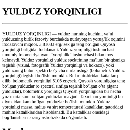
YULDUZ YORQINLIGI
YULDUZ YORQINLIGI — yulduz nurining kuchini, ya’ni
yulduzning birlik fazoviy burchakda nurlayotgan yorug’lik oqimini
ifodalovchi miqdor. 3,81033 erg/ sek ga teng bo’lgan Quyosh
yorqinligi birligida ifodalanadi. Yulduz yorqinligi tushunchasi
umumiy fotometriyanyant “yorqinlik” tushunchasi bilan mos
kelmaydi. Yulduz yorqinligi yulduz spektrining ma’lum bir qismiga
tegishli (vizual, fotografik Yulduz yorqinligi va hokazo), yoki
yulduzning butun spektri bo’yicha nurlanishiga (bolometrik Yulduz
yorqinligi) tegishli bo’lishi mumkin. Bular bir-biridan katta farq
qilib, bolometrik yorqinligi 5105 erg/sek. Quyosh yorqinligiga teng
bo’lgan yulduzlar (o spectral sinfiga tegishli bo’lgan o’ta gigant
yulduzlar), bolometrik yorqinligi Quyosh yorqinligidan bir necha
yuz marta kam bo’lgan yulduzlar mavjud. Taxminan yorqinligi bu
qiymatdan kam bo’lgan yulduzlar bo’lishi mumkin. Yulduz
yorqinligi massa, radius va sirt temperaturasi kattaliklari qatoridagi
muhim kattaliklaridan hisoblanadi. Bu kattaliklar orasidagi
bog’lanishlar nazariy astrofizikada o’rganiladi.