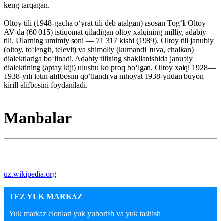
keng tarqagan.
Oltoy tili (1948-gacha oʻyrat tili deb atalgan) asosan Togʻli Oltoy
AV-da (60 015) istiqomat qiladigan oltoy xalqining milliy, adabiy
tili. Ularning umimiy soni — 71 317 kishi (1989). Oltoy tili janubiy
(oltoy, toʻlengit, televit) va shimoliy (kumandi, tuva, chalkan)
dialektlariga boʻlinadi. Adabiy tilining shakllanishida janubiy
dialektining (aptay kiji) ulushu koʻproq boʻlgan. Oltoy xalqi 1928—
1938-yili lotin alifbosini qoʻllandi va nihoyat 1938-yildan buyon
kirill alifbosini foydaniladi.
Manbalar
uz.wikipedia.org
TEZ YUK MARKAZ
Yuk markaz elonlari yuk yuborish va yuk tashish