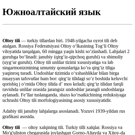
Южноалтайский язык
Oltoy tili
— turkiy tillardan biri. 1948-yilgacha oyrot tili deb
atalgan. Rossiya Federatsiyasi Oltoy oʻlkasining Togʻli Oltoy
viloyatida tarqalgan, 60 mingga yaqin kishi soʻzlashadi. Lahjalari 2
guruhga boʻlinadi: janubiy (qirgʻiz-qipchoq guruhi) va shimoliy
(uygʻur guruhi). Oltoy tili unlilar tizimi xususiyatiga va lab
singarmonizmining umumiy qonunlariga koʻra qirgʻiz tiliga
yaqinroq turadi. Undoshlar tizimida oʻxshashliklar bilan birga
muayyan tafovutlar ham bor: qirgʻiz tilidagi soʻz boshida keluvchi
qorishiq j oʻrnida Oltoy tilida dʼ mos keladi; qirgʻiz tilidan farqli
ravishda unlilar orasida jarangsiz undoshlar jarangli undoshlarga
aylanadi. Feʼllar tuslanganda, shaxs koʻrsatkichining reduksiyaga
uchrashi Oltoy tili morfologiyasining asosiy xususiyatidir.
Adabiy tili janubiy lahjalarga asoslanadi. Yozuvi 1939-yildan rus
grafikasi asosida.
Oltoy tili
— oltoy xalqining tili. Turkiy tilli xalqlar. Rossiya va
Mo'g'uliston chegarasida joylashgan Gorno-Altayda va Xitoy-da