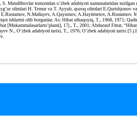
yev, S. Mutallibovlar tomonidan o’zbek adabiyoti namunalaridan tuzil
a uyg’ur olimlari H. Temur va T. Ayyub, qozoq olimlari E.Qurishjonov va 
 Takin, E.Rustamov, N.Mallayev, A.Qayumov, A.Hayitmetov, A.Rustamov
iqot ishlarini olib borganlar. As: Hibat ulhaqoyiq, T., 1968, 1971; Qa
at [Mukammalasarlarto’plami], 17j., T., 2001; Abdurauf Fitrat, “Hibat u
N., O’zbek adabiyoti tarixi, T., 1976; O’zbek adabiyoti tarixi [5 j.li]
v.