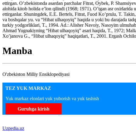
ettirgan. O’zbekistonda asardan parchalar Fitrat, Oybek, P. Shamsi
alohida kitob holida e’lon qilindi (1968; 1971). O’tgan asr oxirlarid
ettirganlar. Shuningdek, E.E. Bertels, Fitrat, Fuod Ko’prulu, T.
va boshqalar yu. va “Hibat ulhaqoyiq” haqida u yoki bu darajada tadq
turkiy yodgorliklari, T., 1994. Ad.: Alisher Navoiy, Nasoyim ulmuhabb
Ahmad Yugnakiyning “Hibat ulhaqoyiq” asari haqida, T., 1972; Mallayev 
Xo’janova G., “Hibat ulhaqoyiq” haqiqatlari, T., 2001. Ergash Ochilo
Manba
O'zbekiston Milliy Ensiklopediyasi
TEZ YUK MARKAZ
Yuk markaz elonlari yuk yuborish va yuk tashish
Guruhga kirish
Uzpedia.uz