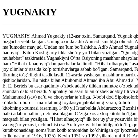
YUGNAKIY
YUGNAKIY, Ahmad Yugnakiy (12-asr oxiri, Samarqand, Yugnak qishlog’
bizgacha yetib kelgan. Uning oxirida adib Ahmad ismi tilga olinadi.
ma’lumotlar mavjud. Undan ma’lum bo’lishicha, Adib Ahmad Yugnak d
haqoyiq”. Kitob Koshg’ariy tilda she’riy yo’l bilan yozilgan. “Qutad
muhabbat” tazkirasida Yugnakiyni O’rta Osiyoning mashhur shayxlari 
ham “Hibat ul-haqoyiq”dan parchalar keltiradi. “Hibat ulhaqoyiq” asar
joy olimlar o’rtasida ko’p tortishuvlarga sabab bo’lgan. Samarqand, 
fikrning to’g’riligini tasdiqlaydi. 12-asrda yashagan mashhur muar
qishloqlaridan. Bu nisba bilan Abuhomid Ahmad ibn Abu Ahmad al-Yu
E. E. Bertels bu asar qadimiy o’zbek adabiy tilidan mumtoz o’zbek adab
shundan dalolat beradi. Yugnakiy bu asari bilan o’zbek adabiy tili va
Muhammad (sav) na’ti va choryorlar ta’rifiga, 3-bobi dod Sipohsolo
o’tiladi. 5-bob — ma’rifatning foydasiyu jaholatning zarari, 6-bob — 
kitobning xotimasi (asarning 1480 yil Istanbulda Abdurazzoq Baxshi 
balki adab muallimi, deb hisoblagan. O’ziga xos axloq kitobi bo’lgan b
maqsadi bilan yozilgan. “Hibat ulhaqoyiq” ilk bor uyg’ur yozuvida bit
va uyg’ur yozuvi, uchinchisi esa Arab yozuvi bilan bitilgan) to’liq,
kutubxonasidagi noma’lum kotib tomonidan ko’chirilgan qo’lyozmalar e
to’liq nashrlari 1916, 1925). Keyin 1951 va 1992 yillarda uni R.R. Ar