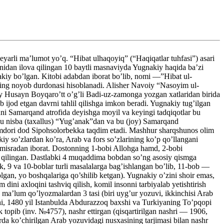
rli ma’lumot yo’q. “Hibat ulhaqoyiq” (“Haqiqatlar tuhfasi”) asari
nidan ilova qilingan 10 baytli masnaviyda Yugnakiy haqida ba’zi
iy bo’lgan. Kitobi adabdan iborat bo’lib, nomi —”Hibat ul-
ining noyob durdonasi hisoblanadi. Alisher Navoiy “Nasoyim ul-
iy Husayn Boyqaro’tt o’g’li Badi-uz-zamonga yozgan xatlaridan birida
 ijod etgan davrni tahlil qilishga imkon beradi. Yugnakiy tug’ilgan
uni Samarqand atrofida deyishga moyil va keyingi tadqiqotlar bu
Bu nisba (taxallus) “Yug’anak”dan va bu (joy) Samarqand
mdori dod Sipohsolorbekka taqdim etadi. Mashhur sharqshunos olim
kiy so’zlardan ko’ra, Arab va fors so’zlarining ko’p qo’llangani
12 misradan iborat. Dostonning 1-bobi Allohga hamd, 2-bobi
n qilingan. Dastlabki 4 muqaddima bobdan so’ng asosiy qismga
ik, 9 va 10-boblar turli masalalarga bag’ishlangan bo’lib, 11-bob —
an, yo boshqalariga qo’shilib ketgan). Yugnakiy o’zini shoir emas,
dini axloqini tashviq qilish, komil insonni tarbiyalab yetishtirish
a ma’lum qo’lyozmalardan 3 tasi (biri uyg’ur yozuvi, ikkinchisi Arab
shi, 1480 yil Istanbulda Abdurazzoq baxshi va Turkiyaning To’pqopi
topib (inv. №4757), nashr ettirgan (qisqartirilgan nashri — 1906,
srda ko’chirilgan Arab yozuvidagi nusxasining tarjimasi bilan nashr