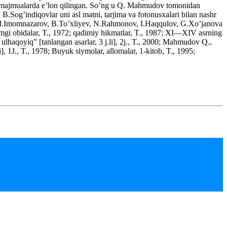
gan majmualarda e’lon qilingan. So’ng u Q. Mahmudov tomonidan
B.Sog’indiqovlar uni asl matni, tarjima va fotonusxalari bilan nashr
, M.Imomnazarov, B.To’xliyev, N.Rahmonov, I.Haqqulov, G.Xo’janova
dimgi obidalar, T., 1972; qadimiy hikmatlar, T., 1987; XI—XIV asrning
lhaqoyiq” [tanlangan asarlar, 3 j.li], 2j., T., 2000; Mahmudov Q.,
, 1J., T., 1978; Buyuk siymolar, allomalar, 1-kitob, T., 1995;