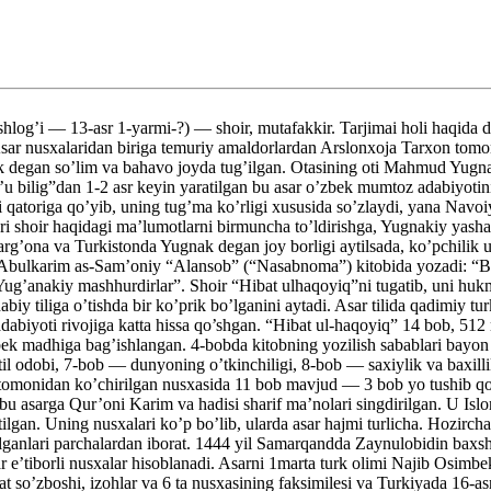
i — 13-asr 1-yarmi-?) — shoir, mutafakkir. Tarjimai holi haqida deya
 Asar nusxalaridan biriga temuriy amaldorlardan Arslonxoja Tarxon tomo
egan so’lim va bahavo joyda tug’ilgan. Otasining oti Mahmud Yugnak
g’u bilig”dan 1-2 asr keyin yaratilgan bu asar o’zbek mumtoz adabiyot
qatoriga qo’yib, uning tug’ma ko’rligi xususida so’zlaydi, yana Navo
i shoir haqidagi ma’lumotlarni birmuncha to’ldirishga, Yugnakiy yashab
Farg’ona va Turkistonda Yugnak degan joy borligi aytilsada, ko’pchilik 
rix Abulkarim as-Sam’oniy “Alansob” (“Nasabnoma”) kitobida yozadi: “
g’anakiy mashhurdirlar”. Shoir “Hibat ulhaqoyiq”ni tugatib, uni huk
iy tiliga o’tishda bir ko’prik bo’lganini aytadi. Asar tilida qadimiy tur
 adabiyoti rivojiga katta hissa qo’shgan. “Hibat ul-haqoyiq” 14 bob, 5
rbek madhiga bag’ishlangan. 4-bobda kitobning yozilish sabablari bayo
til odobi, 7-bob — dunyoning o’tkinchiligi, 8-bob — saxiylik va baxill
tomonidan ko’chirilgan nusxasida 11 bob mavjud — 3 bob yo tushib qolg
u asarga Qur’oni Karim va hadisi sharif ma’nolari singdirilgan. U Islom 
ilgan. Uning nusxalari ko’p bo’lib, ularda asar hajmi turlicha. Hozirch
 qolganlari parchalardan iborat. 1444 yil Samarqandda Zaynulobidin bax
’tiborli nusxalar hisoblanadi. Asarni 1marta turk olimi Najib Osimbek 
at so’zboshi, izohlar va 6 ta nusxasining faksimilesi va Turkiyada 16-a