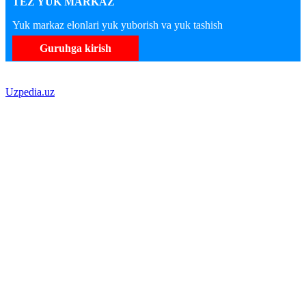
TEZ YUK MARKAZ
Yuk markaz elonlari yuk yuborish va yuk tashish
Guruhga kirish
Uzpedia.uz