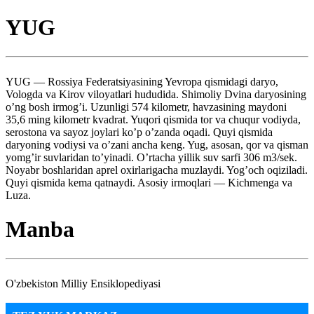
YUG
YUG — Rossiya Federatsiyasining Yevropa qismidagi daryo,
Vologda va Kirov viloyatlari hududida. Shimoliy Dvina daryosining
o’ng bosh irmog’i. Uzunligi 574 kilometr, havzasining maydoni
35,6 ming kilometr kvadrat. Yuqori qismida tor va chuqur vodiyda,
serostona va sayoz joylari ko’p o’zanda oqadi. Quyi qismida
daryoning vodiysi va o’zani ancha keng. Yug, asosan, qor va qisman
yomg’ir suvlaridan to’yinadi. O’rtacha yillik suv sarfi 306 m3/sek.
Noyabr boshlaridan aprel oxirlarigacha muzlaydi. Yog’och oqiziladi.
Quyi qismida kema qatnaydi. Asosiy irmoqlari — Kichmenga va
Luza.
Manba
O'zbekiston Milliy Ensiklopediyasi