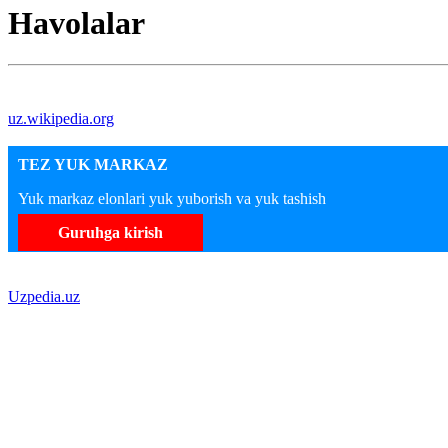
Havolalar
uz.wikipedia.org
TEZ YUK MARKAZ
Yuk markaz elonlari yuk yuborish va yuk tashish
Guruhga kirish
Uzpedia.uz