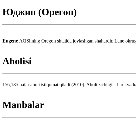
Юджин (Орегон)
Eugene
AQShning Oregon shtatida joylashgan shahardir. Lane okrugi 
Aholisi
156,185 nafar aholi istiqomat qiladi (2010). Aholi zichligi – har kvadr
Manbalar