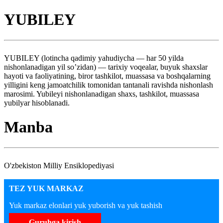
YUBILEY
YUBILEY (lotincha qadimiy yahudiycha — har 50 yilda
nishonlanadigan yil so’zidan) — tarixiy voqealar, buyuk shaxslar
hayoti va faoliyatining, biror tashkilot, muassasa va boshqalarning
yilligini keng jamoatchilik tomonidan tantanali ravishda nishonlash
marosimi. Yubileyi nishonlanadigan shaxs, tashkilot, muassasa
yubilyar hisoblanadi.
Manba
O'zbekiston Milliy Ensiklopediyasi
TEZ YUK MARKAZ
Yuk markaz elonlari yuk yuborish va yuk tashish
Guruhga kirish