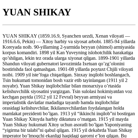
YUAN SHIKAY
YUAN SHIKAY (1859.16.9, Syanchen uezdi, Xenan viloyati —
1916.6.6, Pekin) — Xitoy harbiy va siyosat arbobi. 1885-94 yillarda
Koreyada noib. 90-yillarning 2-yarmida beyyan (shimol) armiyasida
korpus komandiri. 1898 yil Kan Yuveyning islohotchilik harakatiga
qo’shilgan, lekin tez orada ularga xiyonat qilgan. 1899-1901 yillarda
Shandun viloyati gubernatori lavozimida Ixetuan qo’zg’olonini
bostirishda faol qatnashgan. 1901-08 yillarda poytaxt Chjili viloyati
noibi. 1909 yil iste’foga chiqarilgan. Sinxay inqilobi boshlangach,
Tsin hukumati tomonidan bosh vazir etib tayinlangan (1911 yil 2
noyabr). Yuan Shikay inqilobchilar bilan monarxiya o’rtasida
kelishuvchilik siyosatini yurgizgan. Tsin sulolasi hokimiyatdan voz
kechgan paytda (1912 yil 12 Fevral) beyyan armiyasi va
imperialistik davlatlar madadiga tayanib hamda inqilobchilar
orasidagi kelishuvchilar, Ikkilanuvchilardan foydalangan holda
mamlakat prezidenti bo’lgan. 1913 yil “ikkinchi inqilob”ni bostirgan
Yuan Shikay Xitoyda harbiy diktatura o’rnatgan. 1915 yil mayda
Yuan Shikay hukumati Xitoy uchun asoratli bo’lgan Yaponiyaning
“yigirma bir talabi”ni qabul qilgan. 1915 yil dekabrda Yuan Shikay
imperator bo’lmoqchi ekanligi haqidagi qarorni e’lon qilgan. Bu