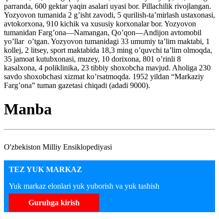
parranda, 600 gektar yaqin asalari uyasi bor. Pillachilik rivojlangan.
Yozyovon tumanida 2 g’isht zavodi, 5 qurilish-ta’mirlash ustaxonasi,
avtokorxona, 910 kichik va xususiy korxonalar bor. Yozyovon
tumanidan Farg’ona—Namangan, Qo’qon—Andijon avtomobil
yo’llar o’tgan. Yozyovon tumanidagi 33 umumiy ta’lim maktabi, 1
kollej, 2 litsey, sport maktabida 18,3 ming o’quvchi ta’lim olmoqda,
35 jamoat kutubxonasi, muzey, 10 dorixona, 801 o’rinli 8
kasalxona, 4 poliklinika, 23 tibbiy shoxobcha mavjud. Aholiga 230
savdo shoxobchasi xizmat ko’rsatmoqda. 1952 yildan “Markaziy
Farg’ona” tuman gazetasi chiqadi (adadi 9000).
Manba
O'zbekiston Milliy Ensiklopediyasi
TEZ YUK MARKAZ
Yuk markaz elonlari yuk yuborish va yuk tashish
Guruhga kirish