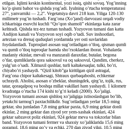
etilgan. Iqlimi keskin kontinental, yozi issiq, qishi sovuq. Yog’inning
ko’p qismi bahor va qishda yog’adi. Iyulning o’rtacha temperaturasi
27°, yanvarniki — 2,2°. Vegetatsiya davri 218 kun. Yiliga 120-130
millimetr yog’in tushadi. Farg’ona (Xo’jand) darvozasi orqali vodiy
ichkarisiga esuvchi kuchli “Qo’qon shamoli” ekinlarga kata zarar
keltiradi. Qishda tez-tez tuman tushadi. Yozyovon tumani dan katta
Andijon kanali va Yozyovon soyi oqib o’tadi. Suv inshootlari,
artezian va drenaj quduqlari yordamida yer osti suvlaridan
foydalaniladi. Tuproqlari asosan sug’oriladigan o’tloq, qisman qumli
va qumli o’tloq tuproqlar hamda sho’rxoklardan iborat. Vohalarda
madaniy ekinlar, mevali va manzarali daraxtlar, butalar, begona
o’tlar, qumliklarda qora saksovul va oq saksovul, Qandim, cherkez,
yulg’un o’sadi. Xilmaxil qushlar, turli kaltakesaqlar, tulki, bo’ri,
chiyabo’ri yashaydi. “Qizil kitob”ga kiritilgan qizil astragal,
Farg’ona chipor kaltakesagi, Shtraux qurbaqaboshi, echkemar
uchraydi. Aholisi, asosan o’zbeklar, shuningdek, qirg’iz, tojik, rus,
tatar, qoraqalpoq va boshqa millat vakillari ham yashaydi. 1 kilometr
kvadratga o’rtacha 174 kishi to’g’ri keladi (2000). Xo’jaligi.
Yozyovon tumani asosan qishloq xo’jaligiga ixtisoslashgan bo’lib,
yetakchi tarmog’i paxtachilikdir. Sug’oriladigan yerlar 18,5 ming
gektar, shu jumladan 7,8 ming gektar paxta, 6,9 ming gektar donli
ekinlar, 2 ming gektar dan ziyod yer yem-xashak ekinlari, 424
gektar sabzavot poliz ekinlari, 924 gektar meva va tokzorlar bilan
band. Yozyovon tumani fermer va shaxsiy xo’jaliklarida 15,6 ming
qoramol, 18,6 ming qo’y va echki, 270 dan ziyod yilqi, 10,5 ming