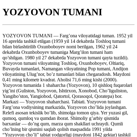
YOZYOVON TUMANI
YOZYOVON TUMANI — Farg’ona viloyatidagi tuman. 1952 yil
16 aprelda tashkil etilgan (1959 yil 14 dekabrda Toshloq tumani
bilan birlashtirilib Oxunboboyev nomi berilgan, 1962 yil 24
dekabrda Oxunboboyev tumaniga Marg’ilon tumani ham
qo’shilgan. 1980 yil 27 dekabrda Yozyovon tumani qayta tuzildi).
Yozyovon tumani viloyatning Toshloq, Oxunboboyev, Oltiariq,
Buvayda tumanlari, Namangan viloyatining Pop tumani, Andijon
viloyatining Ulug’nor, bo’z tumanlari bilan chegaradosh. Maydoni
0,41 ming kilometr kvadrat. Aholisi 71,6 ming kishi (2000).
Yozyovon tumanida 1 shaharcha (Yozyovon), 10 qishloq fuqarolari
yig’ini (Guliston, Yozyovon, Ishtirxon, Xonobod, Cho’liguliston,
Yangibo’ston, Yangiobod, Qatortol, Qorasoqol, Qoratepa) bor.
Markazi — Yozyovon shaharchasi. Tabiati. Yozyovon tumani
Farg’ona vodiysining markazida, Yozyovon cho’lida joylashgan.
Relefi asosan tekislik bo’lib, shimolga tomon qiya. Yer yuzasi gil,
qumoq, qumloq va qumdan iborat. Shimoliy g’arbiy qismida
barxanlar — do’ng qum, marza qum shakllari uchraydi. Qumli
cho’lning bir qismini saqlab qolish maqsadida 1991 yilda
“Yozyovon cho’li” tabiat yodgorligi (maydoni 1842 gektar) tashkil