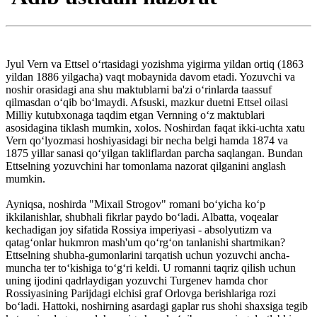
Jyul Vern va Ettsel o‘rtasidagi yozishma yigirma yildan ortiq (1863
yildan 1886 yilgacha) vaqt mobaynida davom etadi. Yozuvchi va
noshir orasidagi ana shu maktublarni ba'zi o‘rinlarda taassuf
qilmasdan o‘qib bo‘lmaydi. Afsuski, mazkur duetni Ettsel oilasi
Milliy kutubxonaga taqdim etgan Vernning o‘z maktublari
asosidagina tiklash mumkin, xolos. Noshirdan faqat ikki-uchta xatu
Vern qo‘lyozmasi ho­shiyasidagi bir necha belgi hamda 1874 va
1875 yillar sanasi qo‘yilgan takliflardan parcha saqlangan. Bundan
Ettselning yozuvchini har tomonlama nazorat qilganini anglash
mumkin.
Ayniqsa, noshirda "Mixail Strogov" romani bo‘yicha ko‘p
ikkilanishlar, shubhali fikrlar paydo bo‘ladi. Albatta, voqealar
kechadigan joy sifatida Rossiya imperiyasi - absolyutizm va
qatag‘onlar hukm­ron mash'um qo‘rg‘on tanlanishi shartmikan?
Ettselning shub­ha-gumonlarini tarqatish uchun yozuvchi ancha-
muncha ter to‘kishiga to‘g‘ri keldi. U romanni taqriz qilish uchun
uning ijodini qadrlaydigan yozuvchi Turgenev hamda chor
Rossiyasining Parijdagi elchisi graf Orlovga berishlariga rozi
bo‘ladi. Hattoki, noshirning asardagi gaplar rus shohi shaxsiga tegib