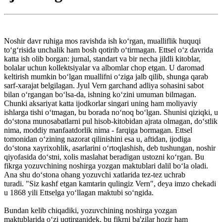
Noshir davr ruhiga mos ravishda ish ko‘rgan, mualliflik huquqi
to‘g‘risida unchalik ham bosh qotirib o‘tirmagan. Ettsel o‘z davrida
katta ish olib borgan: jurnal, standart va bir necha jildli kitoblar,
bolalar uchun kollektsiyalar va albomlar chop etgan. U daromad
keltirish mumkin bo‘lgan muallifni o‘ziga jalb qilib, shunga qarab
sarf-xarajat belgilagan. Jyul Vern garchand adliya sohasini sabot
bilan o‘rgangan bo‘lsa-da, ishning ko‘zini umuman bilmagan.
Chunki aksariyat katta ijodkorlar singari uning ham moliyaviy
ishlarga tishi o‘tmagan, bu borada no‘noq bo‘lgan. Shunisi qiziqki, u
do‘stona munosabatlarni pul hisob-kitobidan ajrata olmagan, do‘stlik
nima, moddiy manfaatdorlik nima - farqiga bormagan. Ettsel
tomonidan o‘zining nazorat qilinishini esa u, aftidan, ijodiga
do‘stona xayrixohlik, asarlarini o‘rtoqlashish, deb tushungan, noshir
qiyofasida do‘stni, xolis maslahat beradigan ustozni ko‘rgan. Bu
fikrga yozuvchining noshirga yozgan maktublari dalil bo‘la oladi.
Ana shu do‘stona ohang yozuvchi xatlarida tez-tez uchrab
turadi. "Siz kashf etgan kamtarin qulingiz Vern", deya imzo chekadi
u 1868 yili Ettselga yo‘llagan maktubi so‘ngida.
Bundan kelib chiqadiki, yozuvchining noshirga yozgan
maktublarida o‘zi uqtirganidek, bu fikrni ba'zilar hozir ham