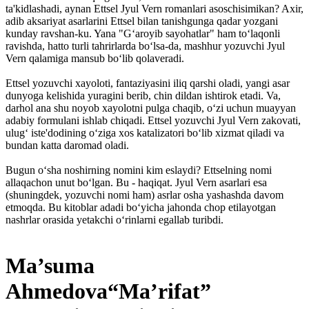
ta'kidlashadi, aynan Ettsel Jyul Vern romanlari asoschisimikan? Axir,
adib aksariyat asarlarini Ettsel bilan tanishgunga qadar yozgani
kunday ravshan-ku. Yana "G‘aroyib sayo­hatlar" ham to‘laqonli
ravishda, hatto turli tahrirlarda bo‘lsa-da, mashhur yozuvchi Jyul
Vern qalamiga mansub bo‘lib qolaveradi.
Ettsel yozuvchi xayoloti, fantaziyasini iliq qarshi oladi, yangi asar
dunyoga kelishida yuragini berib, chin dildan ishtirok etadi. Va,
darhol ana shu noyob xayolotni pulga chaqib, o‘zi uchun muayyan
adabiy formulani ishlab chiqadi. Ettsel yozuvchi Jyul Vern zakovati,
ulug‘ iste'dodining o‘ziga xos katalizatori bo‘lib xizmat qiladi va
bundan katta daromad oladi.
Bugun o‘sha noshirning nomini kim eslaydi? Ettselning nomi
allaqachon unut bo‘lgan. Bu - haqiqat. Jyul Vern asarlari esa
(shuningdek, yozuvchi nomi ham) asrlar osha yashashda davom
etmoqda. Bu kitoblar adadi bo‘yicha jahonda chop etilayotgan
nashrlar orasida yetakchi o‘rinlarni egallab turibdi.
Ma’suma
Ahmedova“Ma’rifat”