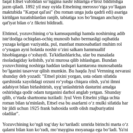
faqat Ettsel vafotidan so‘nggina nashr ishlariga e'tiroz bildirishga
jazm qiladi. 1892 yil may oyi­da Ettselning merosxo‘riga yo‘llagan
maktubida "Karpat qal'asi" (bu roman unga juda qadrli edi) asariga
kiritilgan tuzatishlardan ranjib, tabiatiga xos bo‘lmagan anchayin
qat'iyat bilan o‘z fikrini bildiradi.
Ehtimol, yozuvchining o‘ta kamsuqumligi hamda noshirning adib
iste'dodiga ochiqdan-ochiq munosib baho bermasligi oqibatida
yuzaga kelgan vaziyatda, pul, manfaat munosabatlari muhim rol
o‘ynagan ayni holatda noshir o‘zini salkam hammuallif
hisoblaganga o‘xshaydi. Ta'kidlashlaricha, ular bu masalada
risoladagiday kelishib, ya'ni murosa qilib ishlashgan. Bundan
yozuvchining noshirga haddan tash­qari kamtarona munosabatda
bo‘lganini tasavvur qilish mumkin. Bu haqda Jyul Vern­ning nevarasi
shunday deb yozadi: "Ettsel pixini yorgan, usta odam sifatida
qarshisida xayolidagi orzuni ro‘yobga chiqara olish, ya'ni ilmni
adabiyot bilan birlashtirish, uyg‘unlashtirish dasturini amalga
oshirishga qodir odam turganini darhol anglab yetgan. Shunday
qilib, o‘rtada shartnoma tuziladi: Jyul Vern Ettselni yiliga uchta
roman bilan ta'minlash, Ettsel esa bu asarlarni o‘z mulki sifatida har
bir jildi uchun 1925 frank bahosida sotib olish majburiyatini
oladilar".
Yozuvchining ko‘ngli tog‘day ko‘tariladi: umrida birinchi marta o‘z
qalami bilan kun ko‘radi, mo‘maygina moyanaga ega bo‘ladi. Ya'ni