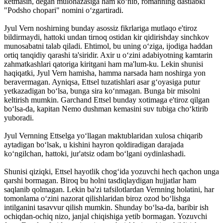
ketmasin, degan mulohazasiga ham ko‘nib, romanning dastlabki
"Podsho chopari" nomini o‘zgartiradi.
Jyul Vern noshirning bunday asossiz fikrlariga mutlaqo e'tiroz
bildirmaydi, hattoki undan tirnoq ostidan kir qidirishday sinchkov
munosabatni talab qiladi. Ehtimol, bu uning o‘ziga, ijodiga haddan
ortiq tanqidiy qarashi ta'siridir. Axir u o‘zini adabiyotning kamtarin
zahmatkashlari qatoriga kiritgani ham ma'lum-ku. Lekin shunisi
haqiqatki, Jyul Vern hamisha, hamma narsada ham noshirga yon
beravermagan. Ayniqsa, Ettsel tuzatishlari asar g‘oyasiga putur
yetkazadigan bo‘lsa, bunga sira ko‘nmagan. Bunga bir misolni
keltirish mumkin. Garchand Ettsel bunday xotimaga e'tiroz qilgan
bo‘lsa-da, kapitan Nemo dushman kemasini suv tubiga cho‘ktirib
yuboradi.
Jyul Vernning Ettselga yo‘llagan maktublaridan xulosa chiqarib
aytadigan bo‘lsak, u kishini hayron qoldiradigan darajada
ko‘ngilchan, hattoki, jur'atsiz odam bo‘lgani oydinlashadi.
Shunisi qiziqki, Ettsel hayotlik chog‘ida yozuvchi hech qachon unga
qarshi bormagan. Biroq bu holni tasdiqlaydigan hujjatlar ham
saqlanib qolmagan. Lekin ba'zi tafsilotlardan Vernning holatini, har
tomonlama o‘zini nazorat qilishlaridan biroz ozod bo‘lishga
intilganini tasavvur qilish mumkin. Shunday bo‘lsa-da, baribir ish
ochiqdan-ochiq nizo, janjal chiqishiga yetib bormagan. Yozuvchi