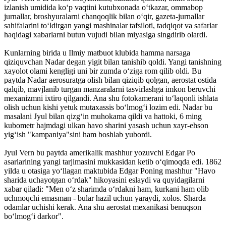
izlanish umidida ko‘p vaqtini kutubxonada o‘tkazar, ommabop
jurnallar, broshyuralarni chanqoqlik bilan o‘qir, gazeta-jurnallar
sahifalarini to‘ldirgan yangi mashinalar tafsiloti, tadqiqot va safarlar
haqidagi xabarlarni butun vujudi bilan miyasiga sing­dirib olardi.
Kunlarning birida u Ilmiy matbuot klubida hamma narsaga
qiziquvchan Nadar degan yigit bilan tanishib qoldi. Yangi tanishning
xayolot olami kengligi uni bir zumda o‘ziga rom qilib oldi. Bu
paytda Nadar aerosuratga olish bilan qiziqib qolgan, aerostat ostida
qalqib, mavjlanib turgan manzaralarni tasvirlashga imkon beruvchi
mexanizmni ixtiro qilgandi. Ana shu fotokamerani to‘laqonli ishlata
olish uchun kishi yetuk mutaxassis bo‘lmog‘i lozim edi. Nadar bu
masalani Jyul bilan qizg‘in muhokama qildi va hattoki, 6 ming
kubometr hajmdagi ulkan havo sharini yasash uchun xayr-ehson
yig‘ish "kampaniya"sini ham boshlab yubordi.
Jyul Vern bu paytda amerikalik mashhur yozuvchi Edgar Po
asarlarining yangi tarjimasini mukkasidan ketib o‘qimoqda edi. 1862
yilda u otasiga yo‘llagan maktubida Edgar Poning mashhur "Havo
sharida uchayotgan o‘rdak" hikoyasini eslaydi va quyidagilarni
xabar qiladi: "Men o‘z sharimda o‘rdakni ham, kurkani ham olib
uchmoqchi emasman - bular hazil uchun yaraydi, xolos. Sharda
odamlar uchishi kerak. Ana shu aerostat mexanikasi benuqson
bo‘lmog‘i darkor".