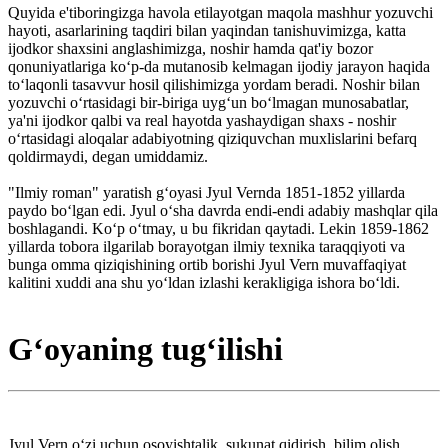
Quyida e'tiboringizga havola etilayotgan maqola mashhur yozuvchi
hayoti, asarlarining taqdiri bilan yaqindan tanishuvimizga, katta
ijodkor shaxsini ang­lashimizga, noshir hamda qat'iy bozor
qonuniyatlariga ko‘p-da mutanosib kelmagan ijodiy jarayon haqida
to‘laqonli tasavvur hosil qilishimizga yordam beradi. Noshir bilan
yozuvchi o‘rtasidagi bir-biriga uyg‘un bo‘lmagan munosabatlar,
ya'ni ijodkor qalbi va real hayotda yashaydigan shaxs - noshir
o‘rtasidagi aloqalar adabiyotning qiziquvchan muxlislarini befarq
qoldirmaydi, degan umiddamiz.
"Ilmiy roman" yaratish g‘oyasi Jyul Vernda 1851-1852 yillarda
paydo bo‘lgan edi. Jyul o‘sha davrda endi-endi adabiy mashqlar qila
boshlagandi. Ko‘p o‘tmay, u bu fikridan qaytadi. Lekin 1859-1862
yillarda tobora ilgarilab borayotgan ilmiy texnika taraqqiyoti va
bunga omma qiziqishining ortib borishi Jyul Vern muvaffaqiyat
kalitini xuddi ana shu yo‘ldan izlashi kerakligiga ishora bo‘ldi.
G‘oyaning tug‘ilishi
Jyul Vern o‘zi uchun osoyishtalik, sukunat qidirish, bilim olish,