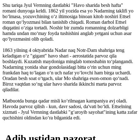
Shu tariqa Jyul Vernning dastlabki "Havo sharida besh hafta"
romani dunyoga keldi. 1862 yil yozida esa yo Nadarning taklifi yo
bo‘lmasa, yozuvchining o‘z iltimosiga binoan kitob noshiri Ettsel
roman qo‘lyozmasi bilan tanishib chiqadi. Roman darhol Ettsel
diqqatini o‘ziga tortadi. Noshir bir zumda romanning dolzarbligi
hamda undan mo‘may foyda tushishini anglab yetgani uchun asar
qo‘lyozmasini olib qoladi.
1863 yilning 4 oktyabrida Nadar naq Notr-Dam shahriga teng
keladigan o‘z "gigant" havo shari - aerostatida parvoz qila
boshlaydi. Kuzatish maydoniga minglab tomoshabin to‘plangandi.
Nadarning yonida shar gondolasidagi bitta o‘rin uchun ming
frankdan haq to‘lagan o‘n uch nafar yo‘lovchi ham birga uchardi.
Oradan besh soat o‘tgach, ular Mo shahriga eson-omon qo‘nadi.
Biroz vaqtdan so‘ng ular havo sharida ikkinchi marta parvoz
qiladilar.
Matbuotda bunga qadar misli ko‘rilmagan kampaniya avj oladi.
Havoda parvoz qilish - kun, davr sadosi, da'vati bo‘ldi. Ettselning
xizmati - Jyul Vernning dast­labki "g‘aroyib sayohat"ining katta zafar
quchishini oldindan ko‘ra bilganida edi.
Adib ustidan nazorat