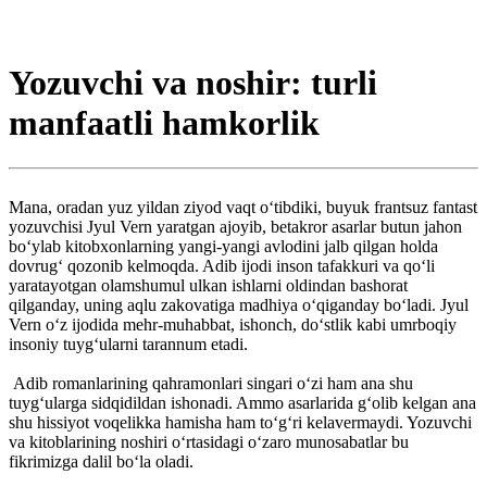
Yozuvchi va noshir: turli
manfaatli hamkorlik
Mana, oradan yuz yildan ziyod vaqt o‘tibdiki, buyuk frantsuz fantast
yozuvchisi Jyul Vern yaratgan ajoyib, betakror asarlar butun jahon
bo‘ylab kitobxonlarning yangi-yangi avlodini jalb qilgan holda
dovrug‘ qozonib kelmoqda. Adib ijodi inson tafakkuri va qo‘li
yaratayotgan olamshumul ulkan ishlarni oldindan bashorat
qilganday, uning aqlu zakovatiga madhiya o‘qiganday bo‘ladi. Jyul
Vern o‘z ijodida mehr-muhabbat, ishonch, do‘stlik kabi umrboqiy
insoniy tuyg‘ularni tarannum etadi.
Adib romanlarining qahramonlari singari o‘zi ham ana shu
tuyg‘ularga sidqidildan ishonadi. Ammo asarlarida g‘olib kelgan ana
shu hissiyot voqelikka hamisha ham to‘g‘ri kelavermaydi. Yozuvchi
va kitoblarining noshiri o‘rtasidagi o‘zaro munosabatlar bu
fikrimizga dalil bo‘la oladi.