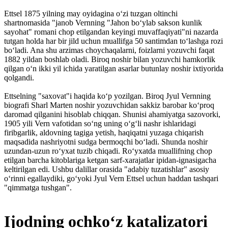
Ettsel 1875 yilning may oyidagina o‘zi tuzgan oltinchi
shartnomasida "janob Vern­ning "Jahon bo‘ylab sakson kunlik
sayohat" romani chop etilgandan keyingi muvaffaqiyati"ni nazarda
tutgan holda har bir jild uchun muallifga 50 santimdan to‘lashga rozi
bo‘ladi. Ana shu arzimas choychaqalarni, foizlarni yozuvchi faqat
1882 yildan boshlab oladi. Biroq noshir bilan yozuvchi hamkorlik
qilgan o‘n ikki yil ichida yaratilgan asarlar butunlay noshir ixtiyorida
qolgandi.
Ettselning "saxovat"i haqida ko‘p yozilgan. Biroq Jyul Vernning
biografi Sharl Marten noshir yozuvchidan sakkiz barobar ko‘proq
daromad qilganini hisoblab chiqqan. Shunisi ahamiyatga sazovorki,
1905 yili Vern vafotidan so‘ng uning o‘g‘li nashr ishlaridagi
firibgarlik, aldovning tagiga yetish, haqiqatni yuzaga chiqarish
maqsadida nashriyotni sudga bermoqchi bo‘ladi. Shunda noshir
uzundan-uzun ro‘yxat tuzib chiqadi. Ro‘yxatda muallifning chop
etilgan barcha kitoblariga ketgan sarf-xarajatlar ipidan-ignasigacha
keltirilgan edi. Ushbu dalillar orasida "adabiy tuzatishlar" asosiy
o‘rinni egallaydiki, go‘yoki Jyul Vern Ettsel uchun haddan tashqari
"qimmatga tushgan".
Ijodning ochko‘z katalizatori