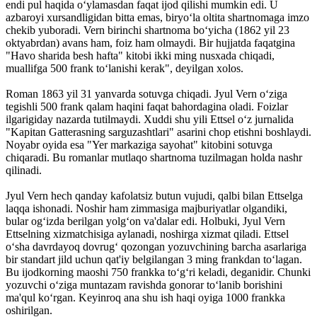
endi pul haqida o‘ylamasdan faqat ijod qilishi mumkin edi. U
azbaroyi xursandligidan bitta emas, biryo‘la oltita shartnomaga imzo
chekib yuboradi. Vern birinchi shartnoma bo‘yicha (1862 yil 23
oktyabrdan) avans ham, foiz ham olmaydi. Bir hujjatda faqatgina
"Havo sharida besh hafta" kitobi ikki ming nusxada chiqadi,
muallifga 500 frank to‘lanishi kerak", deyilgan xolos.
Roman 1863 yil 31 yanvarda sotuvga chiqadi. Jyul Vern o‘ziga
tegishli 500 frank qalam haqini faqat bahordagina oladi. Foizlar
ilgarigiday nazarda tutilmaydi. Xuddi shu yili Ettsel o‘z jurnalida
"Kapitan Gatterasning sarguzashtlari" asarini chop etishni boshlaydi.
Noyabr oyida esa "Yer markaziga sayohat" kitobini sotuvga
chiqaradi. Bu romanlar mutlaqo shartnoma tuzilmagan holda nashr
qilinadi.
Jyul Vern hech qanday kafolatsiz butun vujudi, qalbi bilan Ettselga
laqqa ishonadi. Noshir ham zimmasiga majburiyatlar olgandiki,
bular og‘izda berilgan yolg‘on va'dalar edi. Holbuki, Jyul Vern
Ettselning xizmatchisiga aylanadi, noshirga xizmat qiladi. Ettsel
o‘sha davrdayoq dovrug‘ qozongan yozuvchining barcha asarlariga
bir standart jild uchun qat'iy belgilangan 3 ming frankdan to‘lagan.
Bu ijodkorning maoshi 750 frankka to‘g‘ri keladi, deganidir. Chunki
yozuvchi o‘ziga muntazam ravishda gonorar to‘lanib borishini
ma'qul ko‘rgan. Keyinroq ana shu ish haqi oyiga 1000 frankka
oshirilgan.