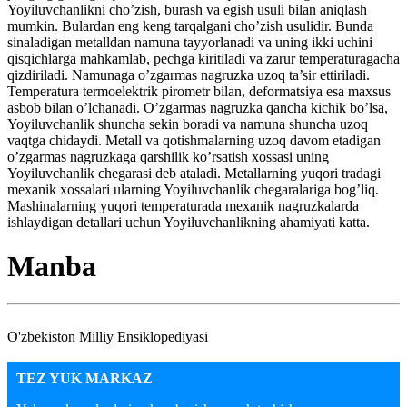
Yoyiluvchanlikni cho’zish, burash va egish usuli bilan aniqlash
mumkin. Bulardan eng keng tarqalgani cho’zish usulidir. Bunda
sinaladigan metalldan namuna tayyorlanadi va uning ikki uchini
qisqichlarga mahkamlab, pechga kiritiladi va zarur temperaturagacha
qizdiriladi. Namunaga o’zgarmas nagruzka uzoq ta’sir ettiriladi.
Temperatura termoelektrik pirometr bilan, deformatsiya esa maxsus
asbob bilan o’lchanadi. O’zgarmas nagruzka qancha kichik bo’lsa,
Yoyiluvchanlik shuncha sekin boradi va namuna shuncha uzoq
vaqtga chidaydi. Metall va qotishmalarning uzoq davom etadigan
o’zgarmas nagruzkaga qarshilik ko’rsatish xossasi uning
Yoyiluvchanlik chegarasi deb ataladi. Metallarning yuqori tradagi
mexanik xossalari ularning Yoyiluvchanlik chegaralariga bog’liq.
Mashinalarning yuqori temperaturada mexanik nagruzkalarda
ishlaydigan detallari uchun Yoyiluvchanlikning ahamiyati katta.
Manba
O'zbekiston Milliy Ensiklopediyasi
TEZ YUK MARKAZ