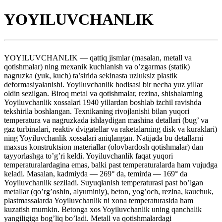
YOYILUVCHANLIK
YOYILUVCHANLIK — qattiq jismlar (masalan, metall va
qotishmalar) ning mexanik kuchlanish va o’zgarmas (statik)
nagruzka (yuk, kuch) ta’sirida sekinasta uzluksiz plastik
deformasiyalanishi. Yoyiluvchanlik hodisasi bir necha yuz yillar
oldin sezilgan. Biroq metal va qotishmalar, rezina, shishalarning
Yoyiluvchanlik xossalari 1940 yillardan boshlab izchil ravishda
tekshirila boshlangan. Texnikaning rivojlanishi bilan yuqori
temperatura va nagruzkada ishlaydigan mashina detallari (bug’ va
gaz turbinalari, reaktiv dvigatellar va raketalarning disk va kuraklari)
ning Yoyiluvchanlik xossalari aniqlangan. Natijada bu detallarni
maxsus konstruktsion materiallar (olovbardosh qotishmalar) dan
tayyorlashga to’g’ri keldi. Yoyiluvchanlik faqat yuqori
temperaturalardagina emas, balki past temperaturalarda ham vujudga
keladi. Masalan, kadmiyda — 269° da, temirda — 169° da
Yoyiluvchanlik seziladi. Suyuqlanish temperaturasi past bo’lgan
metallar (qo’rg’oshin, alyuminiy), beton, yog’och, rezina, kauchuk,
plastmassalarda Yoyiluvchanlik ni xona temperaturasida ham
kuzatish mumkin. Betonga xos Yoyiluvchanlik uning qanchalik
yangiligiga bog’liq bo’ladi. Metall va qotishmalardagi