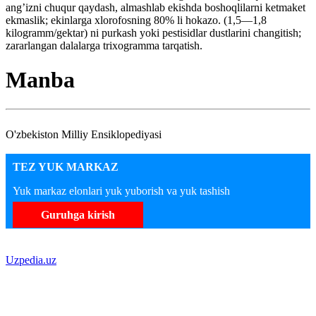
ang’izni chuqur qaydash, almashlab ekishda boshoqlilarni ketmaket
ekmaslik; ekinlarga xlorofosning 80% li hokazo. (1,5—1,8
kilogramm/gektar) ni purkash yoki pestisidlar dustlarini changitish;
zararlangan dalalarga trixogramma tarqatish.
Manba
O'zbekiston Milliy Ensiklopediyasi
TEZ YUK MARKAZ
Yuk markaz elonlari yuk yuborish va yuk tashish
Guruhga kirish
Uzpedia.uz