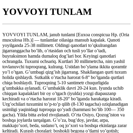
YOVVOYI TUNLAM
YOVVOYI TUNLAM, janub tunlami [Euxoa conspicua Hp. (Oria
musculosa Hb.)] — tunlamlar oilasiga mansub kapalak. Qanoti
yoyilganda 25-38 millimetr. Oldingi qanotlari to’qkulrangdan
jigarranggacha bo’lib, o’rtasidan och tusli yo’llar o’tadi,
buyraksimon hamda dumaloq dog’lari bor. Keyingi qanotlari
ochrangda. Tuxumi ochsariq. Kurtlari 30 millimetrcha, nim yashil
tovlanuvchi tuproqrang, kulrang. Ustidan bo’ylama ikkita qoramtir
yo’l o’tgan. G’umbagi qizg’ish jigarrang. Shakllangan qurti tuxum
holida qishlaydi. Sutkalik o’rtacha harorat 6-8° bo’lganda qurtlari
chiqa boshlaydi. Tuproqning 5-10 santimetr chuqurligida
g’umbakka aylanadi. G’umbaklik davri 20-24 kun. Iyunda uchib
chiqqan kapalaklari bir oy o’tgach (iyulda) yozgi diapauzanp
kechiradi va o’rtacha harorat 18-20° bo’lganda harakatga kiradi.
Urg’ochilari tuxumini to’p-to’p qilib (8-130 tagacha) oziqlanadigan
usimligi yaqinidagi tuproqqa qo’yadi (hammasi bo’lib 100— 350
gacha). Yilda bitta avlod rivojlanadi. O’rta Osiyo, Qozog’iston va
boshqa joylarda tarqalgan. G’o’za, bug’doy, javdar, arpa,
makkajo’xori, beda, sudano’t, oq jo’xori va boshqa ekinlarga zarar
keltiradi. Kurash choralari: boshokli begona o’tlarni yo’qotish;