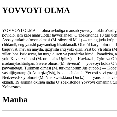
YOVVOYI OLMA
YOVVOYI OLMA — olma avlodiga mansub yovvoyi holda o’sadigan olma 
povidlo, jem kabi mahsulotlar tayyorlanadi. O’zbekistonda 10 turi uch
Asosiy turlari: o’rmon olmasi (M. silvestril Mill.) — uning juda ko’p 
chidamli, eng yaxshi payvandtag hisoblanadi. Olxo’ri bargli olma — K
baquvvat, mevasi mayda, qizg’ishsariq yoki qizil. Past bo’yli olma (M
xillari bor. Issiqsevar, bu turga dusen va paradizka kiradi. Paradizk
yoki Kavkaz olmasi (M. orientalis Uglitz.) — Kavkazda, Qrim va O’rta
madaniylashtirilgan. Sivere olmasi (M. Siversii) — yovvoyi holda O’rt
payvandtagi. Turkman olmasi (M. turkmenorum Jus et.pop.) — Kopetdog’
yashiljigarrang (ba’zan qizg’ish), issiqqa chidamli. Yer osti suvi y
Nedzevedskiy olmasi (M. Niedzwetskiana Duck.) — Tyanshanda va O’rta
ekiladi. 19 asrning oxiriga qadar O’zbekistonda Yovvoyi olmaning tur x
Xolnazarov.
Manba