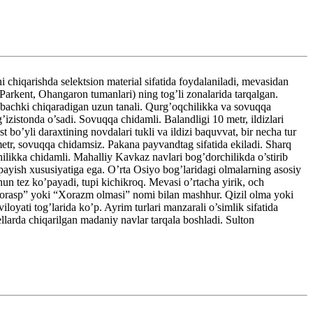
qarishda selektsion material sifatida foydalaniladi, mevasidan
 Parkent, Ohangaron tumanlari) ning tog’li zonalarida tarqalgan.
am bachki chiqaradigan uzun tanali. Qurg’oqchilikka va sovuqqa
zistonda o’sadi. Sovuqqa chidamli. Balandligi 10 metr, ildizlari
bo’yli daraxtining novdalari tukli va ildizi baquvvat, bir necha tur
 metr, sovuqqa chidamsiz. Pakana payvandtag sifatida ekiladi. Sharq
likka chidamli. Mahalliy Kavkaz navlari bog’dorchilikda o’stirib
payish xususiyatiga ega. O’rta Osiyo bog’laridagi olmalarning asosiy
un tez ko’payadi, tupi kichikroq. Mevasi o’rtacha yirik, och
Xazorasp” yoki “Xorazm olmasi” nomi bilan mashhur. Qizil olma yoki
ati tog’larida ko’p. Ayrim turlari manzarali o’simlik sifatida
ellarda chiqarilgan madaniy navlar tarqala boshladi. Sulton