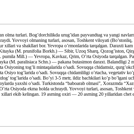
turlari. Bog’dorchilikda urug’idan payvandtag va yangi navlarni chi
raydi. Yovvoyi olmaning turlari, asosan, Toshkent viloyati (Bo’stonliq,
tur xillari va shakllari bor. Yevropa o’rmonlarida tarqalgan. Daraxti k
itayka (M. prunifolia Borkh.) — Sibir, Uzoq Sharq, Qozog’iston, Qirg’i
. pumila Mill.) — Yevropa, Kavkaz, Qrim, O’rta Osiyoda tarqalgan. Past 
a, rayka (M. paralisiaca Schn.) — pakana butasimon daraxt. Balandligi 2
 Osiyoning tog’li mintaqalarida o’sadi. Sovuqqa chidamsiz, qurg’okchi
a Osiyo tog’larida o’sadi. Sovuqqa chidamliligi o’rtacha, vegetativ ko’
 tog’larida o’sadi. Bo’yi 3-5 metr, ildiz bachkilari ko’p bo’lgani uch
uza joylarda yaxshi o’sadi. Turkistonda “baboarab olmasi”, Xorazmda “
 Osiyoda ekma holda uchraydi. Yovvoyi turlari, asosan, Toshkent viloy
illari ekib kelingan. 19 asrning oxiri — 20 asrning 20 yillaridan chet 