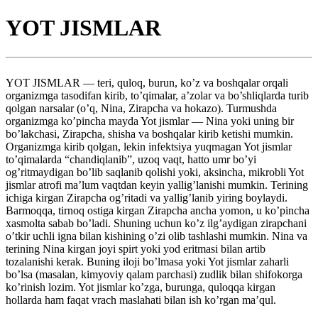
YOT JISMLAR
YOT JISMLAR — teri, quloq, burun, ko’z va boshqalar orqali
organizmga tasodifan kirib, to’qimalar, a’zolar va bo’shliqlarda turib
qolgan narsalar (o’q, Nina, Zirapcha va hokazo). Turmushda
organizmga ko’pincha mayda Yot jismlar — Nina yoki uning bir
bo’lakchasi, Zirapcha, shisha va boshqalar kirib ketishi mumkin.
Organizmga kirib qolgan, lekin infektsiya yuqmagan Yot jismlar
to’qimalarda “chandiqlanib”, uzoq vaqt, hatto umr bo’yi
og’ritmaydigan bo’lib saqlanib qolishi yoki, aksincha, mikrobli Yot
jismlar atrofi ma’lum vaqtdan keyin yallig’lanishi mumkin. Terining
ichiga kirgan Zirapcha og’ritadi va yallig’lanib yiring boylaydi.
Barmoqqa, tirnoq ostiga kirgan Zirapcha ancha yomon, u ko’pincha
xasmolta sabab bo’ladi. Shuning uchun ko’z ilg’aydigan zirapchani
o’tkir uchli igna bilan kishining o’zi olib tashlashi mumkin. Nina va
terining Nina kirgan joyi spirt yoki yod eritmasi bilan artib
tozalanishi kerak. Buning iloji bo’lmasa yoki Yot jismlar zaharli
bo’lsa (masalan, kimyoviy qalam parchasi) zudlik bilan shifokorga
ko’rinish lozim. Yot jismlar ko’zga, burunga, quloqqa kirgan
hollarda ham faqat vrach maslahati bilan ish ko’rgan ma’qul.