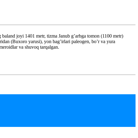
baland joyi 1401 metr, tizma Janub g’arbga tomon (1100 metr)
ridan (Buxoro yarusi), yon bag’irlari paleogen, bo’r va yura
emeroidlar va shuvoq tarqalgan.