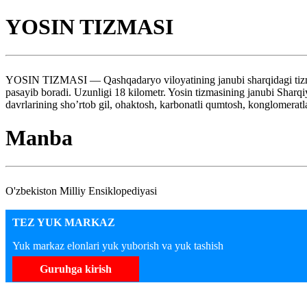
YOSIN TIZMASI
YOSIN TIZMASI — Qashqadaryo viloyatining janubi sharqidagi tizma.
pasayib boradi. Uzunligi 18 kilometr. Yosin tizmasining janubi Sharqi
davrlarining sho’rtob gil, ohaktosh, karbonatli qumtosh, konglomeratl
Manba
O'zbekiston Milliy Ensiklopediyasi
TEZ YUK MARKAZ
Yuk markaz elonlari yuk yuborish va yuk tashish
Guruhga kirish