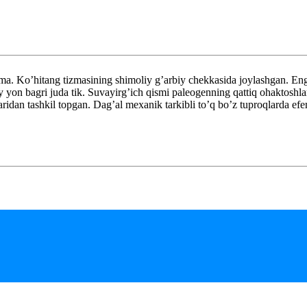
 Ko’hitang tizmasining shimoliy g’arbiy chekkasida joylashgan. Eng 
y yon bagri juda tik. Suvayirg’ich qismi paleogenning qattiq ohaktoshla
aridan tashkil topgan. Dag’al mexanik tarkibli to’q bo’z tuproqlarda ef