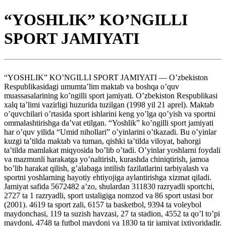
“YOSHLIK” KO’NGILLI
SPORT JAMIYATI
“YOSHLIK” KO’NGILLI SPORT JAMIYATI — O’zbekiston
Respublikasidagi umumta’lim maktab va boshqa o’quv
muassasalarining ko’ngilli sport jamiyati. O’zbekiston Respublikasi
xalq ta’limi vazirligi huzurida tuzilgan (1998 yil 21 aprel). Maktab
o’quvchilari o’rtasida sport ishlarini keng yo’lga qo’yish va sportni
ommalashtirishga da’vat etilgan. “Yoshlik” ko’ngilli sport jamiyati
har o’quv yilida “Umid nihollari” o’yinlarini o’tkazadi. Bu o’yinlar
kuzgi ta’tilda maktab va tuman, qishki ta’tilda viloyat, bahorgi
ta’tilda mamlakat miqyosida bo’lib o’tadi. O’yinlar yoshlarni foydali
va mazmunli harakatga yo’naltirish, kurashda chiniqtirish, jamoa
bo’lib harakat qilish, g’alabaga intilish fazilatlarini tarbiyalash va
sportni yoshlarning hayotiy ehtiyojiga aylantirishga xizmat qiladi.
Jamiyat safida 5672482 a’zo, shulardan 311830 razryadli sportchi,
2727 ta 1 razryadli, sport ustaligiga nomzod va 86 sport ustasi bor
(2001). 4619 ta sport zali, 6157 ta basketbol, 9394 ta voleybol
maydonchasi, 119 ta suzish havzasi, 27 ta stadion, 4552 ta qo’l to’pi
maydoni, 4748 ta futbol maydoni va 1830 ta tir jamiyat ixtiyoridadir.