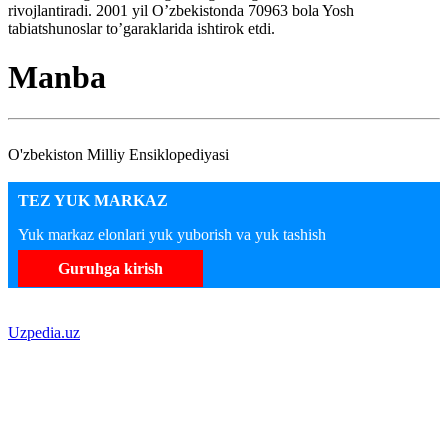
rivojlantiradi. 2001 yil O’zbekistonda 70963 bola Yosh
tabiatshunoslar to’garaklarida ishtirok etdi.
Manba
O'zbekiston Milliy Ensiklopediyasi
TEZ YUK MARKAZ
Yuk markaz elonlari yuk yuborish va yuk tashish
Guruhga kirish
Uzpedia.uz