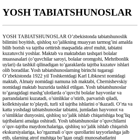
YOSH TABIATSHUNOSLAR
YOSH TABIATSHUNOSLAR O’zbekistonda tabiatshunoslik
bilimini boyitish, qishloq xo’jalikning muayyan tarmog’ini amalda
bilib borish va tajriba orttirish maqsadida atrof muhit, tabiatni
kuzatuvchi yoshlar. Maktab va maktabdan tashqari bolalar
muassasalari (o’quvchilar saroyi, bolalar oromgohi, Mehribonlik
uylari) da tashkil qilinadigan to’garaklarda tajriba kuzatuv ishlari
olib boradilar. Yosh tabiatshunoslarning birinchi tugaragi
O’zbekistonda 1922 yil Toshkentdagi Karl Libknext nomidagi
maktab, Almaiy nomidagi namuna ish maktabi, Chernishevskiy
nomidagi maktab huzurida tashkil etilgan. Yosh tabiatshunoslar
to’garagidagi mashg’ulotlarda o’quvchi bolalar hayvonlar va
parrandalarni kuzatadi, o’simliklar o’stirib, parvarish qiladi,
kollektsiyalar to’playdi, turli xil tajriba ishlarini o’tkazadi. O’rta va
katta yoshdagi tabiatshunoslar tabiatni, jumladan hayvonot va
o’simliklar dunyosini, qishloq xo’jalik ishlab chiqarishiga bog’liq
tajribalarni amalga oshiradi. Yosh tabiatshunoslar o’quvchilarni
o’quv-tajriba maydonchalariga, qishloq xo’jalik ishlab chiqarish
ekskursiyalariga, ko’rgazmali o’quv qurollarini tayyorlashga jalb
etib, ularning atrof muhitga bo’lgan ongli munosabatlarini