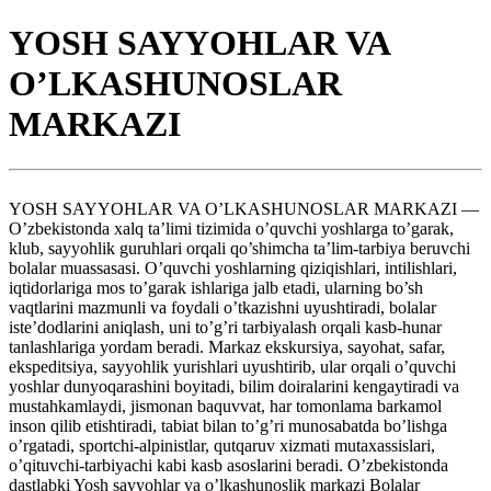
YOSH SAYYOHLAR VA
O’LKASHUNOSLAR
MARKAZI
YOSH SAYYOHLAR VA O’LKASHUNOSLAR MARKAZI —
O’zbekistonda xalq ta’limi tizimida o’quvchi yoshlarga to’garak,
klub, sayyohlik guruhlari orqali qo’shimcha ta’lim-tarbiya beruvchi
bolalar muassasasi. O’quvchi yoshlarning qiziqishlari, intilishlari,
iqtidorlariga mos to’garak ishlariga jalb etadi, ularning bo’sh
vaqtlarini mazmunli va foydali o’tkazishni uyushtiradi, bolalar
iste’dodlarini aniqlash, uni to’g’ri tarbiyalash orqali kasb-hunar
tanlashlariga yordam beradi. Markaz ekskursiya, sayohat, safar,
ekspeditsiya, sayyohlik yurishlari uyushtirib, ular orqali o’quvchi
yoshlar dunyoqarashini boyitadi, bilim doiralarini kengaytiradi va
mustahkamlaydi, jismonan baquvvat, har tomonlama barkamol
inson qilib etishtiradi, tabiat bilan to’g’ri munosabatda bo’lishga
o’rgatadi, sportchi-alpinistlar, qutqaruv xizmati mutaxassislari,
o’qituvchi-tarbiyachi kabi kasb asoslarini beradi. O’zbekistonda
dastlabki Yosh sayyohlar va o’lkashunoslik markazi Bolalar