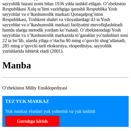
sayyohlik bazasi nomi bilan 1936 yilda tashkil etilgan. O’zbekiston
Respublikasi Xalq ta’limi vazirligiga qarashli Respublika Yosh
sayyohlar va o’lkashunoslik markazi Qoraqalpog’iston
Respublikasi, Toshkent shahri va viloyatlardagi 43 ta Yosh
sayyohlar va o’lkashunoslik markazi faoliyatini muvofiqlashtiradi
hamda ularga metodik yordam ko’rsatadi. O’zbekistondagi Yosh
sayyohlar va o’lkashunoslik markazida to’garaklar yo’nalishlari soni
22 ta bo’lib, ularda yiliga o’rtacha 80 ming o’quvchi shug’ullanadi,
285 ming o’quvchi turli ekskursiya, ekspeditsiya, sayyohlik
yurishlarida ishtirok etadi (2001).
Manba
O'zbekiston Milliy Ensiklopediyasi
TEZ YUK MARKAZ
Yuk markaz elonlari yuk yuborish va yuk tashish
Guruhga kirish