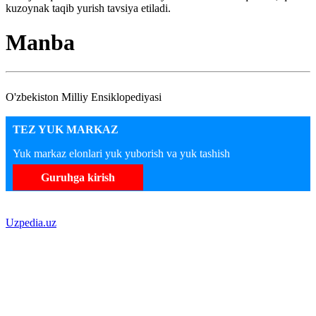
kuzoynak taqib yurish tavsiya etiladi.
Manba
O'zbekiston Milliy Ensiklopediyasi
TEZ YUK MARKAZ
Yuk markaz elonlari yuk yuborish va yuk tashish
Guruhga kirish
Uzpedia.uz