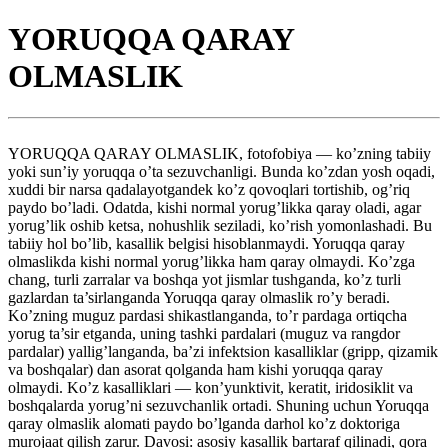
YORUQQA QARAY
OLMASLIK
YORUQQA QARAY OLMASLIK, fotofobiya — ko’zning tabiiy
yoki sun’iy yoruqqa o’ta sezuvchanligi. Bunda ko’zdan yosh oqadi,
xuddi bir narsa qadalayotgandek ko’z qovoqlari tortishib, og’riq
paydo bo’ladi. Odatda, kishi normal yorug’likka qaray oladi, agar
yorug’lik oshib ketsa, nohushlik seziladi, ko’rish yomonlashadi. Bu
tabiiy hol bo’lib, kasallik belgisi hisoblanmaydi. Yoruqqa qaray
olmaslikda kishi normal yorug’likka ham qaray olmaydi. Ko’zga
chang, turli zarralar va boshqa yot jismlar tushganda, ko’z turli
gazlardan ta’sirlanganda Yoruqqa qaray olmaslik ro’y beradi.
Ko’zning muguz pardasi shikastlanganda, to’r pardaga ortiqcha
yorug ta’sir etganda, uning tashki pardalari (muguz va rangdor
pardalar) yallig’langanda, ba’zi infektsion kasalliklar (gripp, qizamik
va boshqalar) dan asorat qolganda ham kishi yoruqqa qaray
olmaydi. Ko’z kasalliklari — kon’yunktivit, keratit, iridosiklit va
boshqalarda yorug’ni sezuvchanlik ortadi. Shuning uchun Yoruqqa
qaray olmaslik alomati paydo bo’lganda darhol ko’z doktoriga
murojaat qilish zarur. Davosi: asosiy kasallik bartaraf qilinadi, qora