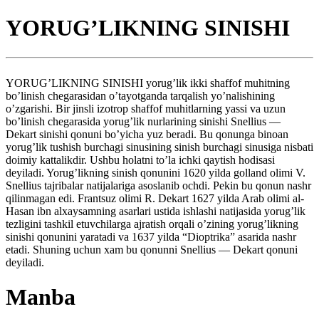
YORUG’LIKNING SINISHI
YORUG’LIKNING SINISHI yorug’lik ikki shaffof muhitning
bo’linish chegarasidan o’tayotganda tarqalish yo’nalishining
o’zgarishi. Bir jinsli izotrop shaffof muhitlarning yassi va uzun
bo’linish chegarasida yorug’lik nurlarining sinishi Snellius —
Dekart sinishi qonuni bo’yicha yuz beradi. Bu qonunga binoan
yorug’lik tushish burchagi sinusining sinish burchagi sinusiga nisbati
doimiy kattalikdir. Ushbu holatni to’la ichki qaytish hodisasi
deyiladi. Yorug’likning sinish qonunini 1620 yilda golland olimi V.
Snellius tajribalar natijalariga asoslanib ochdi. Pekin bu qonun nashr
qilinmagan edi. Frantsuz olimi R. Dekart 1627 yilda Arab olimi al-
Hasan ibn alxaysamning asarlari ustida ishlashi natijasida yorug’lik
tezligini tashkil etuvchilarga ajratish orqali o’zining yorug’likning
sinishi qonunini yaratadi va 1637 yilda “Dioptrika” asarida nashr
etadi. Shuning uchun xam bu qonunni Snellius — Dekart qonuni
deyiladi.
Manba