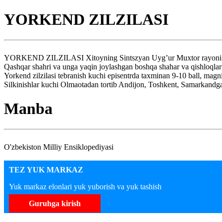
YORKEND ZILZILASI
YORKEND ZILZILASI Xitoyning Sintszyan Uyg’ur Muxtor rayoni Yorken
Qashqar shahri va unga yaqin joylashgan boshqa shahar va qishloqlar 
Yorkend zilzilasi tebranish kuchi episentrda taxminan 9-10 ball, magni
Silkinishlar kuchi Olmaotadan tortib Andijon, Toshkent, Samarkandga
Manba
O'zbekiston Milliy Ensiklopediyasi
TEZ YUK MARKAZ
Yuk markaz elonlari yuk yuborish va yuk tashish
Guruhga kirish