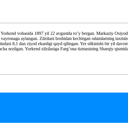
d vohasida 1897 yil 22 avgustda ro’y bergan. Markaziy Osiyoda sodi
vayronaga aylangan. Zilzilani boshidan kechirgan odamlarning taxmini b
tudasi 8,1 dan ziyod ekanligi qayd qilingan. Yer silkinishi bir yil dav
cha sezilgan. Yorkend zilzilasiga Farg’ona tizmasining Sharqiy qismida