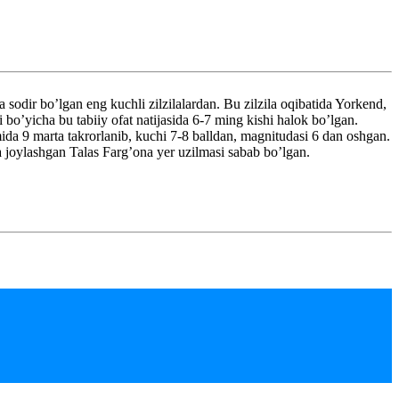
r bo’lgan eng kuchli zilzilalardan. Bu zilzila oqibatida Yorkend,
o’yicha bu tabiiy ofat natijasida 6-7 ming kishi halok bo’lgan.
omida 9 marta takrorlanib, kuchi 7-8 balldan, magnitudasi 6 dan oshgan.
 joylashgan Talas Farg’ona yer uzilmasi sabab bo’lgan.