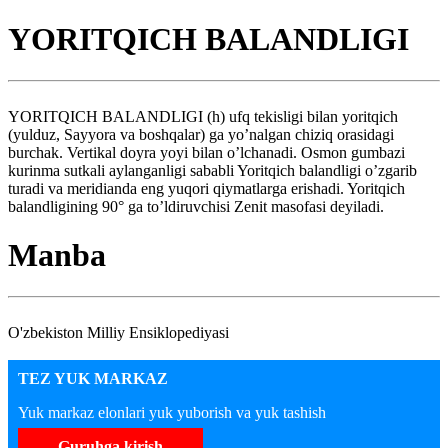
YORITQICH BALANDLIGI
YORITQICH BALANDLIGI (h) ufq tekisligi bilan yoritqich
(yulduz, Sayyora va boshqalar) ga yo’nalgan chiziq orasidagi
burchak. Vertikal doyra yoyi bilan o’lchanadi. Osmon gumbazi
kurinma sutkali aylanganligi sababli Yoritqich balandligi o’zgarib
turadi va meridianda eng yuqori qiymatlarga erishadi. Yoritqich
balandligining 90° ga to’ldiruvchisi Zenit masofasi deyiladi.
Manba
O'zbekiston Milliy Ensiklopediyasi
TEZ YUK MARKAZ
Yuk markaz elonlari yuk yuborish va yuk tashish
Guruhga kirish