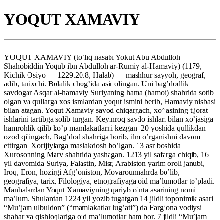
YOQUT XAMAVIY
YOQUT XAMAVIY (to’liq nasabi Yokut Abu Abdulloh
Shahobiddin Yoqub ibn Abdulloh ar-Rumiy al-Hamaviy) (1179,
Kichik Osiyo — 1229.20.8, Halab) — mashhur sayyoh, geograf,
adib, tarixchi. Bolalik chog’ida asir olingan. Uni bag’dodlik
savdogar Asqar al-hamaviy Suriyaning hama (hamot) shahrida sotib
olgan va qullarga xos ismlardan yoqut ismini berib, Hamaviy nisbasi
bilan atagan. Yoqut Xamaviy savod chiqargach, xo’jasining tijorat
ishlarini tartibga solib turgan. Keyinroq savdo ishlari bilan xo’jasiga
hamrohlik qilib ko’p mamlakatlarni kezgan. 20 yoshida qullikdan
ozod qilingach, Bag’dod shahriga borib, ilm o’rganishni davom
ettirgan. Xorijiylarga maslakdosh bo’lgan. 13 asr boshida
Xurosonning Marv shahrida yashagan. 1213 yil safarga chiqib, 16
yil davomida Suriya, Falastin, Misr, Arabiston yarim oroli janubi,
Iroq, Eron, hozirgi Afg’oniston, Movarounnahrda bo’lib,
geografiya, tarix, Filologiya, etnografiyaga oid ma’lumotlar to’pladi.
Manbalardan Yoqut Xamaviyning qariyb o’nta asarining nomi
ma’lum. Shulardan 1224 yil yozib tugatgan 14 jildli toponimik asari
“Mu’jam ulbuldon” (“mamlakatlar lug’ati”) da Farg’ona vodiysi
shahar va qishloqlariga oid ma’lumotlar ham bor. 7 jildli “Mu’jam