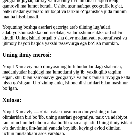
geografik joylar, tarixiy va madaniy ma’lumotlar haqida keng
qamrovli ma’lumot beradi. Ushbu asar nafaqat geografik lug‘at,
balki madaniyatlararo muloqot va tarixni o‘rganishda juda muhim
manba hisoblanadi.
Yoqutning boshqa asarlari qatoriga arab tilining lug‘atlari,
adabiyotshunoslikka oid risolalar, va tarixshunoslikka oid ishlari
kiradi. Uning ishlari orqali o‘sha davr madaniyati, geografiyasi va
ijtimoiy hayoti haqida yaxshi tasavvurga ega bo‘lish mumkin.
Uning ilmiy merosi:
Yoqut Xamaviy arab dunyosining turli hududlaridagi shaharlar,
madaniyatlar haqidagi ma’lumotlarni yig‘ib, yaxlit qilib taqdim
etgan, shu bilan zamonaviy geografiya va tarix fanlari rivojiga katta
hissa qo‘shgan. U o‘zining aniq, ishonchli sharhlari bilan mashhur
bo‘lgan.
Xulosa:
Yoqut Xamaviy — o‘rta asrlar musulmon dunyosining ulkan
olimlaridan biri bo‘lib, uning asarlari geografiya, tarix va adabiyot
fanlari uchun bebaho manba bo‘lib xizmat qiladi. Uning ilmiy ishlari
o‘z davrining ilm-fanini yanada boyitib, keyingi avlod olimlari
uchun mustahkam asos yaratgan.