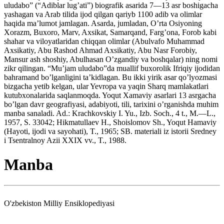
uludabo” (“Adiblar lug’ati”) biografik asarida 7—13 asr boshigacha
yashagan va Arab tilida ijod qilgan qariyb 1100 adib va olimlar
haqida ma’lumot jamlagan. Asarda, jumladan, O’rta Osiyoning
Xorazm, Buxoro, Marv, Axsikat, Samarqand, Farg’ona, Forob kabi
shahar va viloyatlaridan chiqqan olimlar (Abulvafo Muhammad
Axsikatiy, Abu Rashod Ahmad Axsikatiy, Abu Nasr Forobiy,
Mansur ash shoshiy, Abulhasan O’zgandiy va boshqalar) ning nomi
zikr qilingan. “Mu’jam uludabo”da muallif buxorolik Ifriqiy ijodidan
bahramand bo’lganligini ta’kidlagan. Bu ikki yirik asar qo’lyozmasi
bizgacha yetib kelgan, ular Yevropa va yaqin Sharq mamlakatlari
kutubxonalarida saqlanmoqda. Yoqut Xamaviy asarlari 13 asrgacha
bo’lgan davr geografiyasi, adabiyoti, tili, tarixini o’rganishda muhim
manba sanaladi. Ad.: Krachkovskiy I. Yu., Izb. Soch., 4 t., M.—L.,
1957, S. 33042; Hikmatullaev H., Shoislomov Sh., Yoqut Hamaviy
(Hayoti, ijodi va sayohati), T., 1965; SB. materiali iz istorii Sredney
i Tsentralnoy Azii XXIX vv., T., 1988.
Manba
O'zbekiston Milliy Ensiklopediyasi