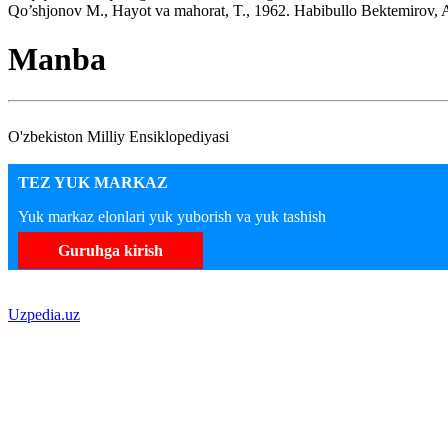
Qo’shjonov M., Hayot va mahorat, T., 1962. Habibullo Bektemirov, 
Manba
O'zbekiston Milliy Ensiklopediyasi
TEZ YUK MARKAZ
Yuk markaz elonlari yuk yuborish va yuk tashish
Guruhga kirish
Uzpedia.uz