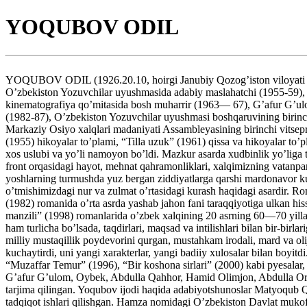
YOQUBOV ODIL
YOQUBOV ODIL (1926.20.10, hoirgi Janubiy Qozog’iston viloyati Qarn
O’zbekiston Yozuvchilar uyushmasida adabiy maslahatchi (1955-59),
kinematografiya qo’mitasida bosh muharrir (1963— 67), G’afur G’ulom
(1982-87), O’zbekiston Yozuvchilar uyushmasi boshqaruvining birinch
Markaziy Osiyo xalqlari madaniyati Assambleyasining birinchi vitsepr
(1955) hikoyalar to’plami, “Tilla uzuk” (1961) qissa va hikoyalar t
xos uslubi va yo’li namoyon bo’ldi. Mazkur asarda xudbinlik yo’liga 
front orqasidagi hayot, mehnat qahramonliklari, xalqimizning vatanparv
yoshlarning turmushda yuz bergan ziddiyatlarga qarshi mardonavor ku
o’tmishimizdagi nur va zulmat o’rtasidagi kurash haqidagi asardir. R
(1982) romanida o’rta asrda yashab jahon fani taraqqiyotiga ulkan hi
manzili” (1998) romanlarida o’zbek xalqining 20 asrning 60—70 yillari
ham turlicha bo’lsada, taqdirlari, maqsad va intilishlari bilan bir-b
milliy mustaqillik poydevorini qurgan, mustahkam irodali, mard va olij
kuchaytirdi, uni yangi xarakterlar, yangi badiiy xulosalar bilan bo
“Muzaffar Temur” (1996), “Bir koshona sirlari” (2000) kabi pyesalar,
G’afur G’ulom, Oybek, Abdulla Qahhor, Hamid Olimjon, Abdulla Oripov 
tarjima qilingan. Yoqubov ijodi haqida adabiyotshunoslar Matyoqu
tadqiqot ishlari qilishgan. Hamza nomidagi O’zbekiston Davlat mukofot