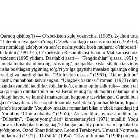
oq qishlog’i) — O’zbekiston xalq yozuvchisi (1985). 2-jahon urushi 
 “Literaturnaya gazeta”ning O’zbekistondagi maxsus muxbiri (1959-63
 nomidagi adabiyot va san’at nashriyotida bosh muharrir o’rinbosari (
i kotibi (1987-91), O’zbekiston Respublikasi Vazirlar Mahkamasi huzur
ezidenti (1995 yildan). Dastlabki asari— “Tengdoshlar” qissasi 1951 y
o’plamida muhabbatni insonga xos ulug’, muqaddas xislat sifatida tasv
tusha boshlagan yigitning to’g’ri yo’lga qaytishi masalasi qalamga oli
arligi va mardligi haqida. “Bir feleton qissasi” (1961), “Qanot juft bo
rashi, muhabbati tasvirlangan. “Ulugbek xazinasi” romani (1973) olim
omanda ayanchli taqdirlar, fojialar ko’p, ammo optimistik ruh— inson t
ssa qo’shgan olimlar Ibn Sino va Beruniyning fojiali taqdiri qalamga o
dagi hayoti va kurashi manzaralari haqqoniy tasvirlangan. Garchi bu asa
irlariga o’xshaydilar. Ular nopob tuzumda yashab ko’p nohaqliklarni, fo
anob insonlardir. Yoqubov mazkur romanlari bilan o’zbek nasridagi ijtim
yitdi. Yoqubov “Chin muhabbat” (1955), “Aytsam tilim, aytmasam dilim 
 “Dilbarim”, “Baqor yomg’irlari” kinossenariylari (1971) muallifi. Yoq
va boshqalar ijodiga bag’ishlangan adabiy portret va maqolalari bor. As
b Qo’shjonov, Ozod Sharafiddinov, Leonid Terakoyan, Umarali Normas
i laureati (1977), “Do’stlik” (1994), “El-yurt hurmati” (1998) ordenlar