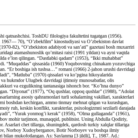
qatnashchisi. ToshDU filologiya fakultetini tugatgan (1956).
; 1967— 70), “O’zbekfilm” kinostudiyasi va O’zbekiston davlat
1970-82), “O’zbekiston adabiyoti va san’ati” gazetasi bosh muxarriri
idagi atamashunoslik qo’mitasi raisi (1991 yildan) va ayni vaqtda
ilda e’lon qilingan. “Dastlabki qadam” (1953), “Ikki muhabbat”
irlaydi. “Muqaddas” qissasida (1960) Yoqubovning chinakam yozuvchiga
ngan. “Er boshiga ish tushsa…” romani (1966) 2-jahon urushi davridagi
’ladi”, “Matluba” (1970) qissalari va ko’pgina hikoyalarida
 va hukmdor Ulugbek davridagi ijtimoiy munosabatlar, olis
afakkuri va ezgulikning tantanasiga ishonch bor. “Ko’hna dunyo”
lingan. “Diyonat” (1977), “Oq qushlar, oppoq qushlar” (1988), “Adolat
rlarning asosiy qahramonlari turli sohalarning vakillari, xarakterlari
jialarni boshdan kechirgan, ammo tinmay mehnat qilgan va kurashgan,
oiy ruh, keskin konflikt, xarakterlar, psixologizmni sezilarli darajada
kuyadi”, “Yurak yonmog’i kerak” (1958), “Olma gullaganda” (1961),
ubov mohir tarjimon, munaqqid, publitsist. Uning Abdulla Qodiriy,
arlari chet tillarga, shuningdek, qardosh turkiy xalqlar tillariga
hov, Norboy Xudoyberganov, Botir Norboyev va boshqa ilmiy
i bilan mukofotlangan. As: Saylanma [3 jildli], T., 1987. Ad.: