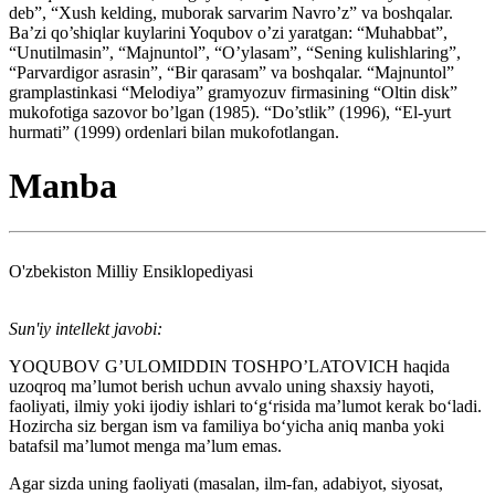
deb”, “Xush kelding, muborak sarvarim Navro’z” va boshqalar.
Ba’zi qo’shiqlar kuylarini Yoqubov o’zi yaratgan: “Muhabbat”,
“Unutilmasin”, “Majnuntol”, “O’ylasam”, “Sening kulishlaring”,
“Parvardigor asrasin”, “Bir qarasam” va boshqalar. “Majnuntol”
gramplastinkasi “Melodiya” gramyozuv firmasining “Oltin disk”
mukofotiga sazovor bo’lgan (1985). “Do’stlik” (1996), “El-yurt
hurmati” (1999) ordenlari bilan mukofotlangan.
Manba
O'zbekiston Milliy Ensiklopediyasi
Sun'iy intellekt javobi:
YOQUBOV G’ULOMIDDIN TOSHPO’LATOVICH haqida
uzoqroq ma’lumot berish uchun avvalo uning shaxsiy hayoti,
faoliyati, ilmiy yoki ijodiy ishlari to‘g‘risida ma’lumot kerak bo‘ladi.
Hozircha siz bergan ism va familiya bo‘yicha aniq manba yoki
batafsil ma’lumot menga ma’lum emas.
Agar sizda uning faoliyati (masalan, ilm-fan, adabiyot, siyosat,