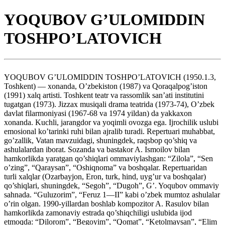
YOQUBOV G’ULOMIDDIN
TOSHPO’LATOVICH
YOQUBOV G’ULOMIDDIN TOSHPO’LATOVICH (1950.1.3,
Toshkent) — xonanda, O’zbekiston (1987) va Qoraqalpog’iston
(1991) xalq artisti. Toshkent teatr va rassomlik san’ati institutini
tugatgan (1973). Jizzax musiqali drama teatrida (1973-74), O’zbek
davlat filarmoniyasi (1967-68 va 1974 yildan) da yakkaxon
xonanda. Kuchli, jarangdor va yoqimli ovozga ega. Ijrochilik uslubi
emosional ko’tarinki ruhi bilan ajralib turadi. Repertuari muhabbat,
go’zallik, Vatan mavzuidagi, shuningdek, raqsbop qo’shiq va
ashulalardan iborat. Sozanda va bastakor A. Ismoilov bilan
hamkorlikda yaratgan qo’shiqlari ommaviylashgan: “Zilola”, “Sen
o’zing”, “Qaraysan”, “Oshiqnoma” va boshqalar. Repertuaridan
turli xalqlar (Ozarbayjon, Eron, turk, hind, uyg’ur va boshqalar)
qo’shiqlari, shuningdek, “Segoh”, “Dugoh”, G’. Yoqubov ommaviy
sahnada. “Guluzorim”, “Feruz 1—II” kabi o’zbek mumtoz ashulalar
o’rin olgan. 1990-yillardan boshlab kompozitor A. Rasulov bilan
hamkorlikda zamonaviy estrada qo’shiqchiligi uslubida ijod
etmoqda: “Dilorom”, “Begoyim”, “Qomat”, “Ketolmaysan”, “Elim