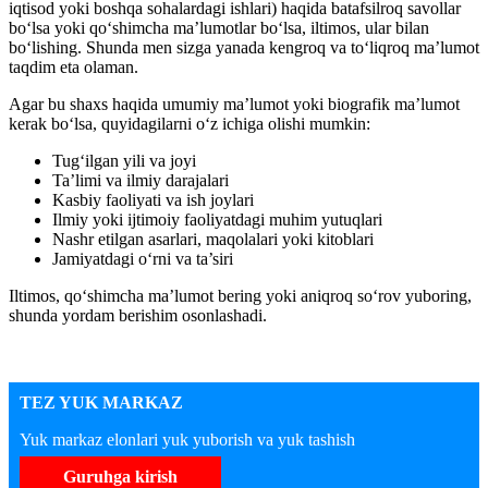
iqtisod yoki boshqa sohalardagi ishlari) haqida batafsilroq savollar
bo‘lsa yoki qo‘shimcha ma’lumotlar bo‘lsa, iltimos, ular bilan
bo‘lishing. Shunda men sizga yanada kengroq va to‘liqroq ma’lumot
taqdim eta olaman.
Agar bu shaxs haqida umumiy ma’lumot yoki biografik ma’lumot
kerak bo‘lsa, quyidagilarni o‘z ichiga olishi mumkin:
Tug‘ilgan yili va joyi
Ta’limi va ilmiy darajalari
Kasbiy faoliyati va ish joylari
Ilmiy yoki ijtimoiy faoliyatdagi muhim yutuqlari
Nashr etilgan asarlari, maqolalari yoki kitoblari
Jamiyatdagi o‘rni va ta’siri
Iltimos, qo‘shimcha ma’lumot bering yoki aniqroq so‘rov yuboring,
shunda yordam berishim osonlashadi.
TEZ YUK MARKAZ
Yuk markaz elonlari yuk yuborish va yuk tashish
Guruhga kirish