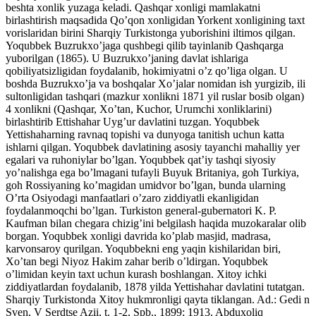
beshta xonlik yuzaga keladi. Qashqar xonligi mamlakatni
birlashtirish maqsadida Qo’qon xonligidan Yorkent xonligining taxt
vorislaridan birini Sharqiy Turkistonga yuborishini iltimos qilgan.
Yoqubbek Buzrukxo’jaga qushbegi qilib tayinlanib Qashqarga
yuborilgan (1865). U Buzrukxo’janing davlat ishlariga
qobiliyatsizligidan foydalanib, hokimiyatni o’z qo’liga olgan. U
boshda Buzrukxo’ja va boshqalar Xo’jalar nomidan ish yurgizib, ili
sultonligidan tashqari (mazkur xonlikni 1871 yil ruslar bosib olgan)
4 xonlikni (Qashqar, Xo’tan, Kuchor, Urumchi xonliklarini)
birlashtirib Ettishahar Uyg’ur davlatini tuzgan. Yoqubbek
Yettishaharning ravnaq topishi va dunyoga tanitish uchun katta
ishlarni qilgan. Yoqubbek davlatining asosiy tayanchi mahalliy yer
egalari va ruhoniylar bo’lgan. Yoqubbek qat’iy tashqi siyosiy
yo’nalishga ega bo’lmagani tufayli Buyuk Britaniya, goh Turkiya,
goh Rossiyaning ko’magidan umidvor bo’lgan, bunda ularning
O’rta Osiyodagi manfaatlari o’zaro ziddiyatli ekanligidan
foydalanmoqchi bo’lgan. Turkiston general-gubernatori K. P.
Kaufman bilan chegara chizig’ini belgilash haqida muzokaralar olib
borgan. Yoqubbek xonligi davrida ko’plab masjid, madrasa,
karvonsaroy qurilgan. Yoqubbekni eng yaqin kishilaridan biri,
Xo’tan begi Niyoz Hakim zahar berib o’ldirgan. Yoqubbek
o’limidan keyin taxt uchun kurash boshlangan. Xitoy ichki
ziddiyatlardan foydalanib, 1878 yilda Yettishahar davlatini tutatgan.
Sharqiy Turkistonda Xitoy hukmronligi qayta tiklangan. Ad.: Gedi n
Sven, V Serdtse Azii, t. 1-2, Spb., 1899; 1913. Abduxoliq