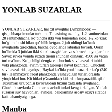
YONLAB SUZARLAR
YONLAB SUZARLAR, har xil oyoqlilar (Amphipoda) —
qisqichbaqasimonlar turkumi. Tanasining uzunligi 1-2 santimetrdan
28 santimetgacha, ko’pincha ikki yon tomondan siqiq. 1-2 ko’krak
bo’g’imi boshi bilan qo’shilib ketgan. 2 juft oldingi ko’krak
oyoqlarida qisqichlari, barcha oyoqlarida jabralari bo’ladi. Qorin
bo’limida 3 juftdan ikki shoxli suzgichlari va sakrovchi oyoqlari bor.
Sayoz suvda yonida suzadi (nomi shundan olingan). 4500 ga yaqin
turi ma’lum. Ko’pchiligi dengiz va chuchuk suv havzalari tubida
yoki planktonda, ayrim turlari tuproqsa hayot kechiradi. Chuchuk
suv havzalarida, ayniqsa, Baykal ko’lida yonlab suzarlar ko’p (240
tur). Hammaxo’r, faqat planktonda yashaydigan turlari orasida
yirtqichlari bor. Kit bitlari (Guamidae) kitlarda ektoparazitlik qiladi.
Tuxumlari urg’ochisi ko’kragidagi tuxum xaltasida rivojlanadi.
Chuchuk suvlarda Gammarus avlodi turlari keng tarkalgan. Yonlab
suzarlar suv hayvonlari, ayniqsa, baliqlarning asosiy ozig’i sifatida
katta ahamiyatga ega.
Manba