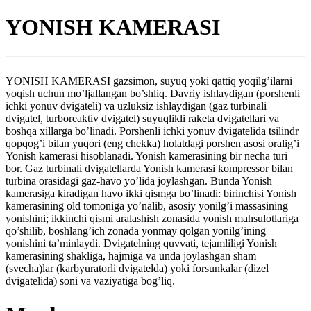
YONISH KAMERASI
YONISH KAMERASI gazsimon, suyuq yoki qattiq yoqilg’ilarni
yoqish uchun mo’ljallangan bo’shliq. Davriy ishlaydigan (porshenli
ichki yonuv dvigateli) va uzluksiz ishlaydigan (gaz turbinali
dvigatel, turboreaktiv dvigatel) suyuqlikli raketa dvigatellari va
boshqa xillarga bo’linadi. Porshenli ichki yonuv dvigatelida tsilindr
qopqog’i bilan yuqori (eng chekka) holatdagi porshen asosi oralig’i
Yonish kamerasi hisoblanadi. Yonish kamerasining bir necha turi
bor. Gaz turbinali dvigatellarda Yonish kamerasi kompressor bilan
turbina orasidagi gaz-havo yo’lida joylashgan. Bunda Yonish
kamerasiga kiradigan havo ikki qismga bo’linadi: birinchisi Yonish
kamerasining old tomoniga yo’nalib, asosiy yonilg’i massasining
yonishini; ikkinchi qismi aralashish zonasida yonish mahsulotlariga
qo’shilib, boshlang’ich zonada yonmay qolgan yonilg’ining
yonishini ta’minlaydi. Dvigatelning quvvati, tejamliligi Yonish
kamerasining shakliga, hajmiga va unda joylashgan sham
(svecha)lar (karbyuratorli dvigatelda) yoki forsunkalar (dizel
dvigatelida) soni va vaziyatiga bog’liq.