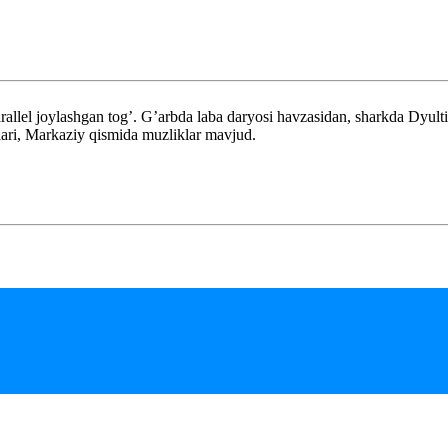
el joylashgan tog’. G’arbda laba daryosi havzasidan, sharkda Dyulti
qlari, Markaziy qismida muzliklar mavjud.