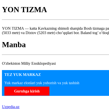
YON TIZMA
YON TIZMA — katta Kavkazning shimoli sharqida Bosh tizmaga parall
(5033 metr) va Dixtov (5203 metr) cho’qqilari bor. Baland tog’ o’tlo
Manba
O'zbekiston Milliy Ensiklopediyasi
TEZ YUK MARKAZ
Yuk markaz elonlari yuk yuborish va yuk tashish
Guruhga kirish
Uzpedia.uz