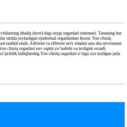
ilarning itbaliq davri) dagi sezgi organlari sistemasi. Tananing har
r sirtida joylashgan epidermal organlardan iborat. Yon chiziq
st tashkil etadi. Afferent va efferent nerv tolalari ana shu nevromast
Yon chiziq organlari suv oqimi yo’nalishi va tezligini sezadi.
ko’pchilik baliqlarning Yon chiziq organlari o’ziga xos tuzilgan juda