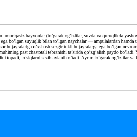
murtqasiz hayvonlar (to’garak og’izlilar, suvda va quruqlikda yashovch
 ega bo’lgan suyuqlik bilan to’lgan naychalar — ampulalardan hamda ula
sor hujayralariga o’xshash sezgir tukli hujayralarga ega bo’lgan nevroma
uhitning past chastotali tebranishi ta’sirida qo’zg’alish paydo bo’ladi. 
 topadi, to’siqlarni sezib aylanib o’tadi. Ayrim to’garak og’izlilar va 