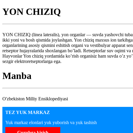
YON CHIZIQ
YON CHIZIQ (linea lateralis), yon organlar — suvda yashovchi tuban u
ikki yoni va bosh qismida joylashgan. Yon chiziq maxsus ion tarkibga
organlarining asosiy qismini eshitish organi va vestibulyar apparat sen
retseptor hujayralarida shoxlangan bo’ladi. Retseptorlar suv oqimi va m
Hayvonlar Yon chiziq yordamida ko’rish organisiz ham suvda o’z yo’lini
sezgir elektroretseptorlarga ega.
Manba
O'zbekiston Milliy Ensiklopediyasi
TEZ YUK MARKAZ
Yuk markaz elonlari yuk yuborish va yuk tashish
Guruhga kirish