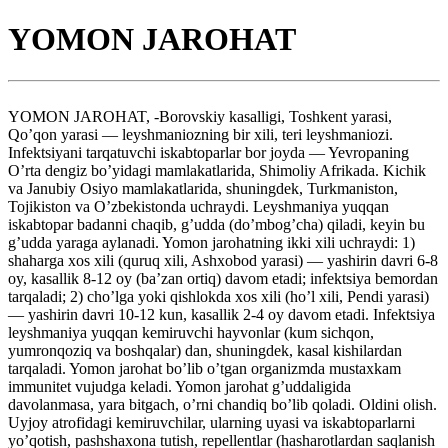
YOMON JAROHAT
YOMON JAROHAT, -Borovskiy kasalligi, Toshkent yarasi,
Qo’qon yarasi — leyshmaniozning bir xili, teri leyshmaniozi.
Infektsiyani tarqatuvchi iskabtoparlar bor joyda — Yevropaning
O’rta dengiz bo’yidagi mamlakatlarida, Shimoliy Afrikada. Kichik
va Janubiy Osiyo mamlakatlarida, shuningdek, Turkmaniston,
Tojikiston va O’zbekistonda uchraydi. Leyshmaniya yuqqan
iskabtopar badanni chaqib, g’udda (do’mbog’cha) qiladi, keyin bu
g’udda yaraga aylanadi. Yomon jarohatning ikki xili uchraydi: 1)
shaharga xos xili (quruq xili, Ashxobod yarasi) — yashirin davri 6-8
oy, kasallik 8-12 oy (ba’zan ortiq) davom etadi; infektsiya bemordan
tarqaladi; 2) cho’lga yoki qishlokda xos xili (ho’l xili, Pendi yarasi)
— yashirin davri 10-12 kun, kasallik 2-4 oy davom etadi. Infektsiya
leyshmaniya yuqqan kemiruvchi hayvonlar (kum sichqon,
yumronqoziq va boshqalar) dan, shuningdek, kasal kishilardan
tarqaladi. Yomon jarohat bo’lib o’tgan organizmda mustaxkam
immunitet vujudga keladi. Yomon jarohat g’uddaligida
davolanmasa, yara bitgach, o’rni chandiq bo’lib qoladi. Oldini olish.
Uyjoy atrofidagi kemiruvchilar, ularning uyasi va iskabtoparlarni
yo’qotish, pashshaxona tutish, repellentlar (hasharotlardan saqlanish