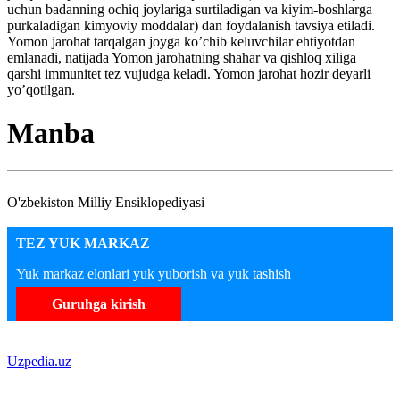
uchun badanning ochiq joylariga surtiladigan va kiyim-boshlarga
purkaladigan kimyoviy moddalar) dan foydalanish tavsiya etiladi.
Yomon jarohat tarqalgan joyga ko’chib keluvchilar ehtiyotdan
emlanadi, natijada Yomon jarohatning shahar va qishloq xiliga
qarshi immunitet tez vujudga keladi. Yomon jarohat hozir deyarli
yo’qotilgan.
Manba
O'zbekiston Milliy Ensiklopediyasi
TEZ YUK MARKAZ
Yuk markaz elonlari yuk yuborish va yuk tashish
Guruhga kirish
Uzpedia.uz