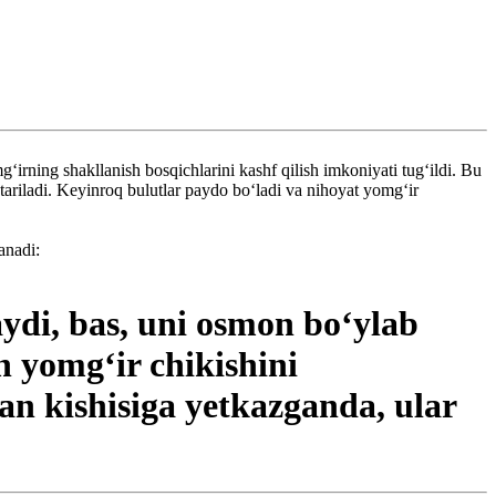
irning shakllanish bosqichlarini kashf qilish imkoniyati tug‘ildi. Bu
ariladi. Keyinroq bulutlar paydo bo‘ladi va nihoyat yomg‘ir
anadi:
aydi, bas, uni osmon bo‘ylab
n yomg‘ir chikishini
an kishisiga yetkazganda, ular