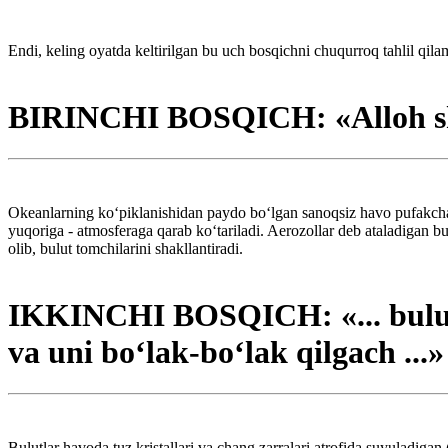
Endi, keling oyatda keltirilgan bu uch bosqichni chuqurroq tahlil qila
BIRINCHI BOSQICH: «Alloh shun
Okeanlarning ko‘piklanishidan paydo bo‘lgan sanoqsiz havo pufakchalar
yuqoriga - atmosferaga qarab ko‘tariladi. Aerozollar deb ataladigan bu 
olib, bulut tomchilarini shakllantiradi.
IKKINCHI BOSQICH: «... bulutl
va uni bo‘lak-bo‘lak qilgach ...»
Bulutlar havoda tuz kristallari va chang zarralari atrofida suyuladig