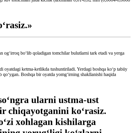
‘rasiz.»
an og‘irroq bo‘lib qoladigan tomchilar bulutlarni tark etadi va yerga
 oyatdagi ketma-ketlikda tushuntiriladi. Yerdagi boshqa ko‘p tabiiy
lib qo‘ygan. Boshqa bir oyatda yomg‘irning shakllanishi haqida
 so‘ngra ularni ustma-ust
r chiqayotganini ko‘rasiz.
o‘zi xohlagan kishilarga
ning yorug‘ligi ko‘zlarni