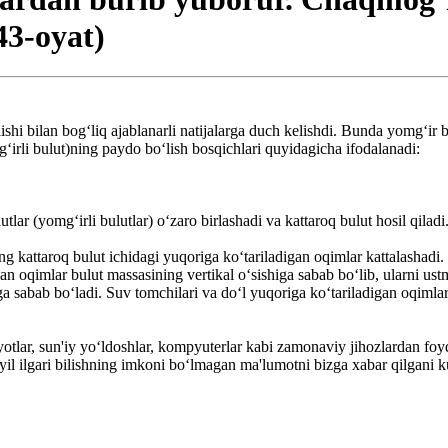
43-oyat)
shi bilan bog‘liq ajablanarli natijalarga duch kelishdi. Bunda yomg‘ir bu
‘irli bulut)ning paydo bo‘lish bosqichlari quyidagicha ifodalanadi:
r (yomg‘irli bulutlar) o‘zaro birlashadi va kattaroq bulut hosil qiladi
 kattaroq bulut ichidagi yuqoriga ko‘tariladigan oqimlar kattalashadi.
n oqimlar bulut massasining vertikal o‘sishiga sabab bo‘lib, ularni ust
sabab bo‘ladi. Suv tomchilari va do‘l yuqoriga ko‘tariladigan oqimlar 
tlar, sun'iy yo‘ldoshlar, kompyuterlar kabi zamonaviy jihozlardan foyda
il ilgari bilishning imkoni bo‘lmagan ma'lumotni bizga xabar qilgani 