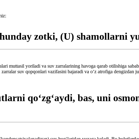
miz:
day zotki, (U) shamollarni yub
i muttasil yoriladi va suv zarralarining havoga qarab otilishiga sabab 
zarralar suv qopqonlari vazifasini bajaradi va o‘z atrofiga dengizdan jud
arni qo‘zg‘aydi, bas, uni osmon
an (kondensatsiyalanadigan) suv bug‘laridan yuzaga keladi. Bu bulutlar