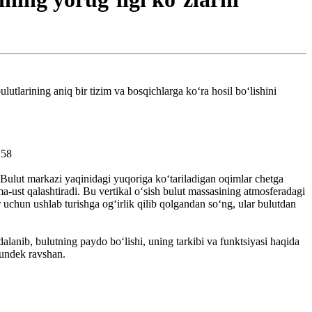
lutlarining aniq bir tizim va bosqichlarga ko‘ra hosil bo‘lishini
.58
 Bulut markazi yaqinidagi yuqoriga ko‘tariladigan oqimlar chetga
ma-ust qalashtiradi. Bu vertikal o‘sish bulut massasining atmosferadagi
uchun ushlab turishga og‘irlik qilib qolgandan so‘ng, ular bulutdan
lanib, bulutning paydo bo‘lishi, uning tarkibi va funktsiyasi haqida
kundek ravshan.