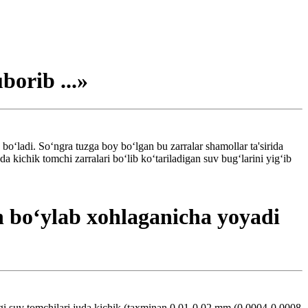
orib ...»
bo‘ladi. So‘ngra tuzga boy bo‘lgan bu zarralar shamollar ta'sirida
a kichik tomchi zarralari bo‘lib ko‘tariladigan suv bug‘larini yig‘ib
 bo‘ylab xohlaganicha yoyadi
dagi suv tomchilari juda kichik (taxminan 0,01-0,02 mm (0,0004-0,0008