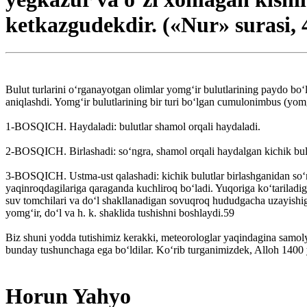
ketkazgudekdir. («Nur» surasi, 
Bulut turlarini o‘rganayotgan olimlar yomg‘ir bulutlarining paydo bo‘li
aniqlashdi. Yomg‘ir bulutlarining bir turi bo‘lgan cumulonimbus (yomg
1-BOSQICH. Haydaladi: bulutlar shamol orqali haydaladi.
2-BOSQICH. Birlashadi: so‘ngra, shamol orqali haydalgan kichik bulutla
3-BOSQICH. Ustma-ust qalashadi: kichik bulutlar birlashganidan so‘ng
yaqinroqdagilariga qaraganda kuchliroq bo‘ladi. Yuqoriga ko‘tariladiga
suv tomchilari va do‘l shakllanadigan sovuqroq hududgacha uzayishiga 
yomg‘ir, do‘l va h. k. shaklida tushishni boshlaydi.59
Biz shuni yodda tutishimiz kerakki, meteorologlar yaqindagina samolyo
bunday tushunchaga ega bo‘ldilar. Ko‘rib turganimizdek, Alloh 1400 y
Horun Yahyo