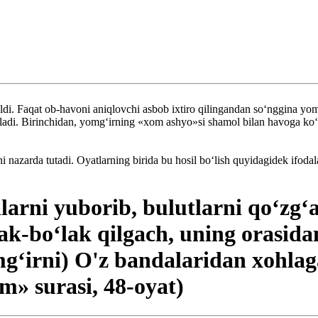
di. Faqat ob-havoni aniqlovchi asbob ixtiro qilingandan so‘nggina yomg‘
ladi. Birinchidan, yomg‘irning «xom ashyo»si shamol bilan havoga ko‘t
i nazarda tutadi. Oyatlarning birida bu hosil bo‘lish quyidagidek ifodal
larni yuborib, bulutlarni qo‘zg‘
ak-bo‘lak qilgach, uning orasida
mg‘irni) O'z bandalaridan xohlag
m» surasi, 48-oyat)