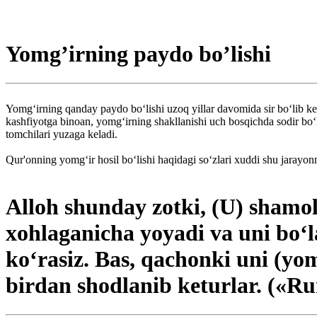
Yomg’irning paydo bo’lishi
Yomg‘irning qanday paydo bo‘lishi uzoq yillar davomida sir bo‘lib kel
kashfiyotga binoan, yomg‘irning shakllanishi uch bosqichda sodir bo‘
tomchilari yuzaga keladi.
Qur'onning yomg‘ir hosil bo‘lishi haqidagi so‘zlari xuddi shu jarayonn
Alloh shunday zotki, (U) shamol
xohlaganicha yoyadi va uni bo‘l
ko‘rasiz. Bas, qachonki uni (yo
birdan shodlanib keturlar. («Ru