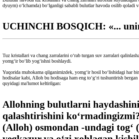
dyuym) o‘lchamda) bo‘lganligi sababli bulutlar havoda osilib qoladi 
UCHINCHI BOSQICH: «... uning 
Tuz kristallari va chang zarralarini o‘rab turgan suv zarralari qalinlas
yomg‘ir bo‘lib yog‘ishni boshlaydi.
Yuqorida muhokama qilganimizdek, yomg‘ir hosil bo‘lishidagi har bir 
hodisalar kabi, Alloh bu hodisaga ham eng to‘g‘ri tushuntirish bergan
quyidagi ma'lumot keltirilgan:
Allohning bulutlarni haydashini,
qalashtirishini ko‘rmadingizmi?
(Alloh) osmondan -undagi tog‘ (
yegkazur va o‘zi xohlagan kishi