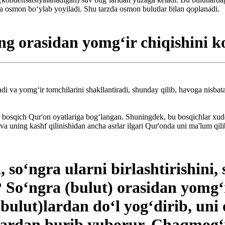
va osmon bo‘ylab yoyiladi. Shu tarzda osmon bulutlar bilan qoplanadi.
orasidan yomg‘ir chiqishini ko
hadi va yomg‘ir tomchilarini shakllantiradi, shunday qilib, havoga nisbat
bosqich Qur'on oyatlariga bog‘langan. Shuningdek, bu bosqichlar xuddi
 va uning kashf qilinishidan ancha asrlar ilgari Qur'onda uni ma'lum qi
 so‘ngra ularni birlashtirishini,
 So‘ngra (bulut) orasidan yomg‘i
bulut)lardan do‘l yog‘dirib, uni 
lardan burib yuborur. Chaqmog‘i