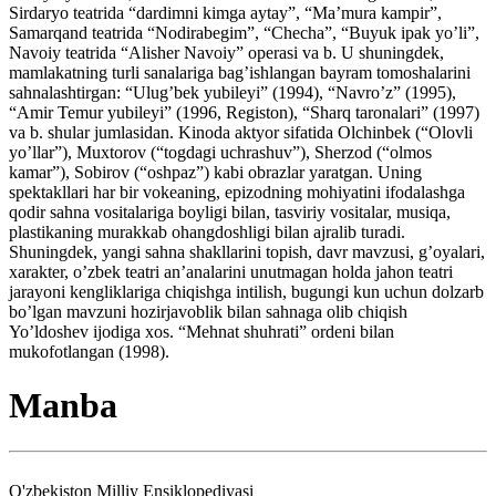
Sirdaryo teatrida “dardimni kimga aytay”, “Ma’mura kampir”,
Samarqand teatrida “Nodirabegim”, “Checha”, “Buyuk ipak yo’li”,
Navoiy teatrida “Alisher Navoiy” operasi va b. U shuningdek,
mamlakatning turli sanalariga bag’ishlangan bayram tomoshalarini
sahnalashtirgan: “Ulug’bek yubileyi” (1994), “Navro’z” (1995),
“Amir Temur yubileyi” (1996, Registon), “Sharq taronalari” (1997)
va b. shular jumlasidan. Kinoda aktyor sifatida Olchinbek (“Olovli
yo’llar”), Muxtorov (“togdagi uchrashuv”), Sherzod (“olmos
kamar”), Sobirov (“oshpaz”) kabi obrazlar yaratgan. Uning
spektakllari har bir vokeaning, epizodning mohiyatini ifodalashga
qodir sahna vositalariga boyligi bilan, tasviriy vositalar, musiqa,
plastikaning murakkab ohangdoshligi bilan ajralib turadi.
Shuningdek, yangi sahna shakllarini topish, davr mavzusi, g’oyalari,
xarakter, o’zbek teatri an’analarini unutmagan holda jahon teatri
jarayoni kengliklariga chiqishga intilish, bugungi kun uchun dolzarb
bo’lgan mavzuni hozirjavoblik bilan sahnaga olib chiqish
Yo’ldoshev ijodiga xos. “Mehnat shuhrati” ordeni bilan
mukofotlangan (1998).
Manba
O'zbekiston Milliy Ensiklopediyasi