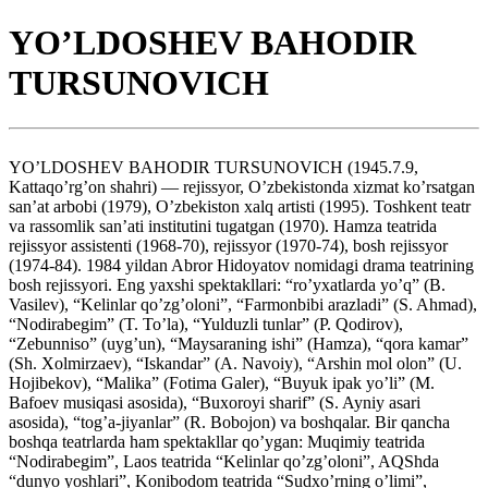
YO’LDOSHEV BAHODIR
TURSUNOVICH
YO’LDOSHEV BAHODIR TURSUNOVICH (1945.7.9,
Kattaqo’rg’on shahri) — rejissyor, O’zbekistonda xizmat ko’rsatgan
san’at arbobi (1979), O’zbekiston xalq artisti (1995). Toshkent teatr
va rassomlik san’ati institutini tugatgan (1970). Hamza teatrida
rejissyor assistenti (1968-70), rejissyor (1970-74), bosh rejissyor
(1974-84). 1984 yildan Abror Hidoyatov nomidagi drama teatrining
bosh rejissyori. Eng yaxshi spektakllari: “ro’yxatlarda yo’q” (B.
Vasilev), “Kelinlar qo’zg’oloni”, “Farmonbibi arazladi” (S. Ahmad),
“Nodirabegim” (T. To’la), “Yulduzli tunlar” (P. Qodirov),
“Zebunniso” (uyg’un), “Maysaraning ishi” (Hamza), “qora kamar”
(Sh. Xolmirzaev), “Iskandar” (A. Navoiy), “Arshin mol olon” (U.
Hojibekov), “Malika” (Fotima Galer), “Buyuk ipak yo’li” (M.
Bafoev musiqasi asosida), “Buxoroyi sharif” (S. Ayniy asari
asosida), “tog’a-jiyanlar” (R. Bobojon) va boshqalar. Bir qancha
boshqa teatrlarda ham spektakllar qo’ygan: Muqimiy teatrida
“Nodirabegim”, Laos teatrida “Kelinlar qo’zg’oloni”, AQShda
“dunyo yoshlari”, Konibodom teatrida “Sudxo’rning o’limi”,