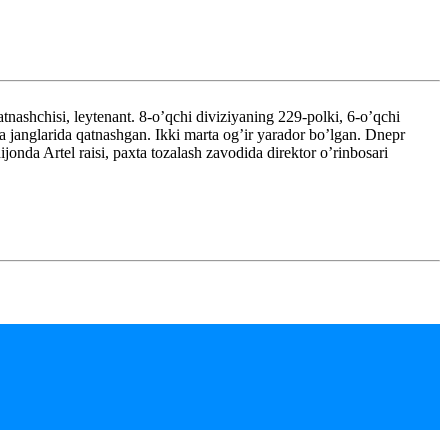
isi, leytenant. 8-o’qchi diviziyaning 229-polki, 6-o’qchi
a janglarida qatnashgan. Ikki marta og’ir yarador bo’lgan. Dnepr
nda Artel raisi, paxta tozalash zavodida direktor o’rinbosari