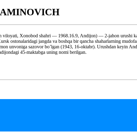
DAMINOVICH
Xonobod shahri — 1968.16.9, Andijon) — 2-jahon urushi katnashch
 Kursk ostonalaridagi jangda va boshqa bir qancha shaharlarning mudofa
amon unvoniga sazovor bo’lgan (1943, 16-oktabr). Urushdan keyin Andijo
dijondagi 45-maktabga uning nomi berilgan.