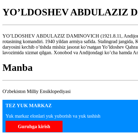
YO’LDOSHEV ABDULAZIZ 
YO’LDOSHEV ABDULAZIZ DAMINOVICH (1921.8.11, Andijon viloyati, 
rotasining komandiri. 1940 yildan armiya safida. Stalingrad jangida,
daryosini kechib o’tishda mislsiz jasorat ko’rsatgan Yo’ldoshev Qahr
lavozimida xizmat qilgan. Xonobod va Andijondagi ko’cha hamda An
Manba
O'zbekiston Milliy Ensiklopediyasi
TEZ YUK MARKAZ
Yuk markaz elonlari yuk yuborish va yuk tashish
Guruhga kirish