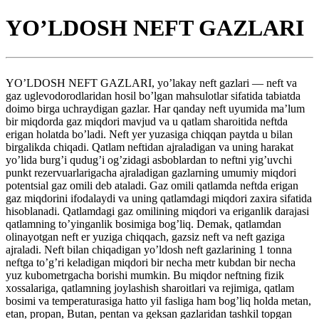
YO’LDOSH NEFT GAZLARI
YO’LDOSH NEFT GAZLARI, yo’lakay neft gazlari — neft va
gaz uglevodorodlaridan hosil bo’lgan mahsulotlar sifatida tabiatda
doimo birga uchraydigan gazlar. Har qanday neft uyumida ma’lum
bir miqdorda gaz miqdori mavjud va u qatlam sharoitida neftda
erigan holatda bo’ladi. Neft yer yuzasiga chiqqan paytda u bilan
birgalikda chiqadi. Qatlam neftidan ajraladigan va uning harakat
yo’lida burg’i qudug’i og’zidagi asboblardan to neftni yig’uvchi
punkt rezervuarlarigacha ajraladigan gazlarning umumiy miqdori
potentsial gaz omili deb ataladi. Gaz omili qatlamda neftda erigan
gaz miqdorini ifodalaydi va uning qatlamdagi miqdori zaxira sifatida
hisoblanadi. Qatlamdagi gaz omilining miqdori va eriganlik darajasi
qatlamning to’yinganlik bosimiga bog’liq. Demak, qatlamdan
olinayotgan neft er yuziga chiqqach, gazsiz neft va neft gaziga
ajraladi. Neft bilan chiqadigan yo’ldosh neft gazlarining 1 tonna
neftga to’g’ri keladigan miqdori bir necha metr kubdan bir necha
yuz kubometrgacha borishi mumkin. Bu miqdor neftning fizik
xossalariga, qatlamning joylashish sharoitlari va rejimiga, qatlam
bosimi va temperaturasiga hatto yil fasliga ham bog’liq holda metan,
etan, propan, Butan, pentan va geksan gazlaridan tashkil topgan