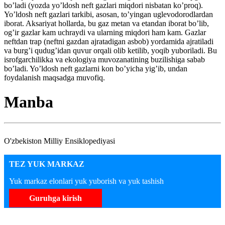
bo’ladi (yozda yo’ldosh neft gazlari miqdori nisbatan ko’proq).
Yo’ldosh neft gazlari tarkibi, asosan, to’yingan uglevodorodlardan
iborat. Aksariyat hollarda, bu gaz metan va etandan iborat bo’lib,
og’ir gazlar kam uchraydi va ularning miqdori ham kam. Gazlar
neftdan trap (neftni gazdan ajratadigan asbob) yordamida ajratiladi
va burg’i qudug’idan quvur orqali olib ketilib, yoqib yuboriladi. Bu
isrofgarchilikka va ekologiya muvozanatining buzilishiga sabab
bo’ladi. Yo’ldosh neft gazlarni kon bo’yicha yig’ib, undan
foydalanish maqsadga muvofiq.
Manba
O'zbekiston Milliy Ensiklopediyasi
TEZ YUK MARKAZ
Yuk markaz elonlari yuk yuborish va yuk tashish
Guruhga kirish