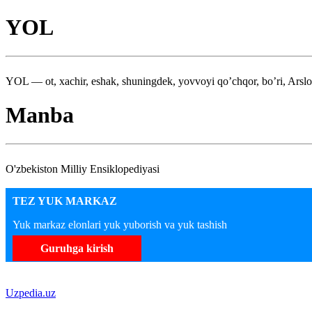
YOL
YOL — ot, xachir, eshak, shuningdek, yovvoyi qo’chqor, bo’ri, Arslo
Manba
O'zbekiston Milliy Ensiklopediyasi
TEZ YUK MARKAZ
Yuk markaz elonlari yuk yuborish va yuk tashish
Guruhga kirish
Uzpedia.uz