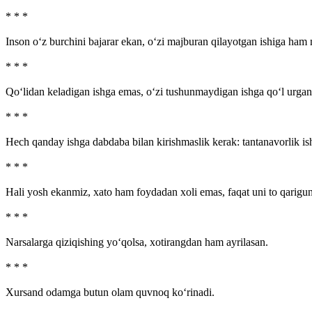
* * *
Inson o‘z burchini bajarar ekan, o‘zi majburan qilayotgan ishiga ham
* * *
Qo‘lidan keladigan ishga emas, o‘zi tushunmaydigan ishga qo‘l urgan k
* * *
Hech qanday ishga dabdaba bilan kirishmaslik kerak: tantanavorlik is
* * *
Hali yosh ekanmiz, xato ham foydadan xoli emas, faqat uni to qarigu
* * *
Narsalarga qiziqishing yo‘qolsa, xotirangdan ham ayrilasan.
* * *
Xursand odamga butun olam quvnoq ko‘rinadi.