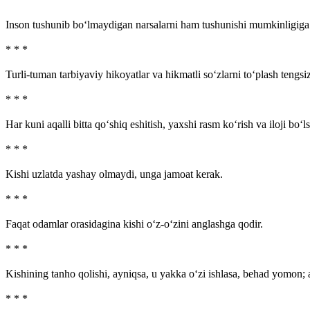
Inson tushunib bo‘lmaydigan narsalarni ham tushunishi mumkinligiga i
* * *
Turli-tuman tarbiyaviy hikoyatlar va hikmatli so‘zlarni to‘plash tengsiz
* * *
Har kuni aqalli bitta qo‘shiq eshitish, yaxshi rasm ko‘rish va iloji bo‘ls
* * *
Kishi uzlatda yashay olmaydi, unga jamoat kerak.
* * *
Faqat odamlar orasidagina kishi o‘z-o‘zini anglashga qodir.
* * *
Kishining tanho qolishi, ayniqsa, u yakka o‘zi ishlasa, behad yomon;
* * *