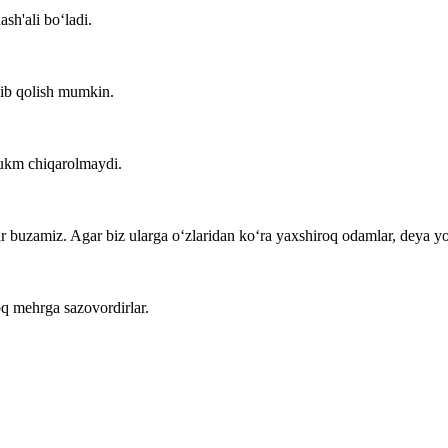
sh'ali bo‘ladi.
ib qolish mumkin.
ukm chiqarolmaydi.
tar buzamiz. Agar biz ularga o‘zlaridan ko‘ra yaxshiroq odamlar, deya y
oq mehrga sazovordirlar.