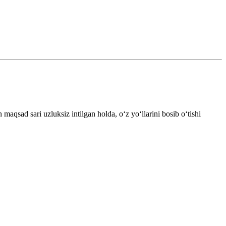
aqsad sari uzluksiz intilgan holda, o‘z yo‘llarini bosib o‘tishi