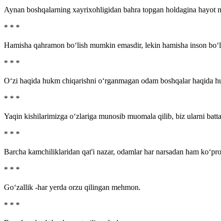
Aynan boshqalarning xayrixohligidan bahra topgan holdagina hayot na
* * *
Hamisha qahramon bo‘lish mumkin emasdir, lekin hamisha inson bo‘l
* * *
O‘zi haqida hukm chiqarishni o‘rganmagan odam boshqalar haqida h
* * *
Yaqin kishilarimizga o‘zlariga munosib muomala qilib, biz ularni bat
* * *
Barcha kamchiliklaridan qat'i nazar, odamlar har narsadan ham ko‘pr
* * *
Go‘zallik -har yerda orzu qilingan mehmon.
* * *