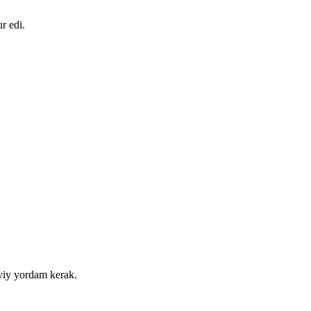
r edi.
aviy yordam kerak.