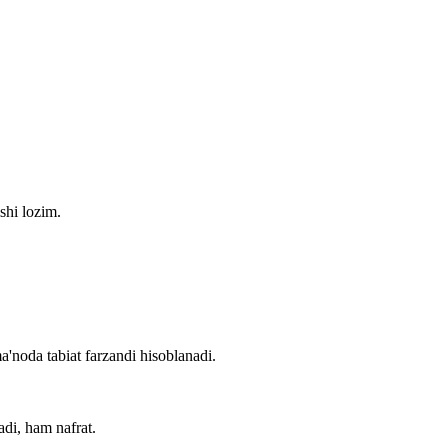
shi lozim.
a'noda tabiat farzandi hisoblanadi.
adi, ham nafrat.