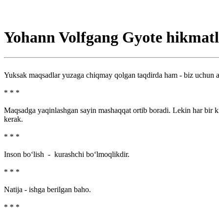
Yohann Volfgang Gyote hikmatl
Yuksak maqsadlar yuzaga chiqmay qolgan taqdirda ham - biz uchun am
* * *
Maqsadga yaqinlashgan sayin mashaqqat ortib boradi. Lekin har bir kis
kerak.
* * *
Inson bo‘lish - kurashchi bo‘lmoqlikdir.
* * *
Natija - ishga berilgan baho.
* * *