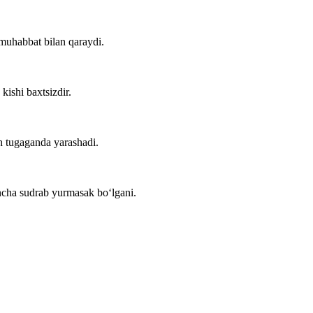
 muhabbat bilan qaraydi.
ishi baxtsizdir.
h tugaganda yarashadi.
ncha sudrab yurmasak bo‘lgani.