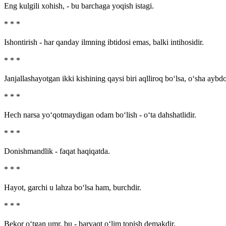
Eng kulgili xohish, - bu barchaga yoqish istagi.
* * *
Ishontirish - har qanday ilmning ibtidosi emas, balki intihosidir.
* * *
Janjallashayotgan ikki kishining qaysi biri aqlliroq bo‘lsa, o‘sha aybdo
* * *
Hech narsa yo‘qotmaydigan odam bo‘lish - o‘ta dahshatlidir.
* * *
Donishmandlik - faqat haqiqatda.
* * *
Hayot, garchi u lahza bo‘lsa ham, burch­dir.
* * *
Bekor o‘tgan umr, bu - barvaqt o‘lim topish demakdir.