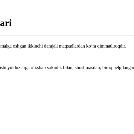
ari
alga oshgan ikkinchi darajali maqsadlardan ko‘ra qimmatliroqdir.
hi yulduzlarga o‘xshab sokinlik bilan, shoshmasdan, biroq belgilangan m