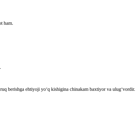
ot ham.
.
ruq berishga ehtiyoji yo‘q kishigina chinakam baxtiyor va ulug‘vordir.