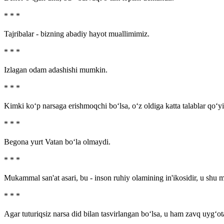
* * *
Tajribalar - bizning abadiy hayot muallimimiz.
* * *
Izlagan odam adashishi mumkin.
* * *
Kimki ko‘p narsaga erishmoqchi bo‘lsa, o‘z oldiga katta talablar qo‘yi
* * *
Begona yurt Vatan bo‘la olmaydi.
* * *
Mukammal san'at asari, bu - inson ruhiy olamining in'ikosidir, u shu m
* * *
Agar tuturiqsiz narsa did bilan tasvirlangan bo‘lsa, u ham zavq uyg‘ot