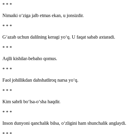
* * *
Nimaiki o‘ziga jalb etmas ekan, u jonsizdir.
* * *
G‘azab uchun dalilning keragi yo‘q. U faqat sabab axtaradi.
* * *
Aqlli kishilar-bebaho qomus.
* * *
Faol johillikdan dahshatliroq narsa yo‘q.
* * *
Kim sabrli bo‘lsa-o‘sha haqdir.
* * *
Inson dunyoni qanchalik bilsa, o‘zligini ham shunchalik anglaydi.
* * *