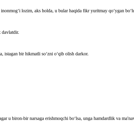
nonmog‘i lozim, aks holda, u bular haqida fikr yuritmay qo‘ygan bo‘lu
 davlatdir.
a, istagan bir hikmatli so‘zni o‘qib olish darkor.
 agar u biron-bir narsaga erishmoqchi bo‘lsa, unga hamdardlik va ma'n