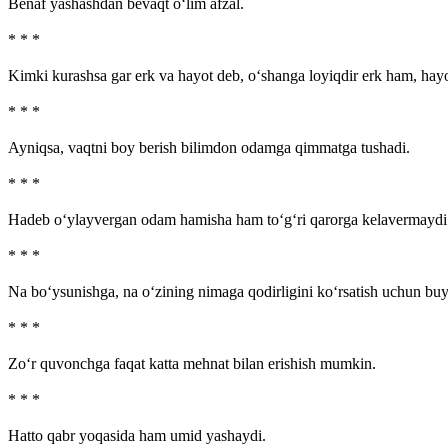
Benaf yashashdan bevaqt o‘lim afzal.
* * *
Kimki kurashsa gar erk va hayot deb, o‘shanga loyiqdir erk ham, hay
* * *
Ayniqsa, vaqtni boy berish bilimdon odamga qimmatga tushadi.
* * *
Hadeb o‘ylayvergan odam hamisha ham to‘g‘ri qarorga kelavermaydi
* * *
Na bo‘ysunishga, na o‘zining nimaga qodirligini ko‘rsatish uchun buy
* * *
Zo‘r quvonchga faqat katta mehnat bilan erishish mumkin.
* * *
Hatto qabr yoqasida ham umid yashaydi.