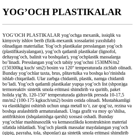
YOG’OCH PLASTIKALAR
YOG’OCH PLASTIKALAR yog’ochga mexanik, issiqlik va
kimyoviy ishlov berib (fizik-mexanik xossalarini yaxshilab)
olinadigan materiallar. Yog’och plastikalar presslangan yog’och
(plastifikasiyalangan), yog’och qatlamli plastikalar (lignofol,
deltayog’och, balinit va boshqalar), yog’ochplastik massalarga
bo’linadi. Presslangan yog’och tabiiy yog’ochni 1530MN/m2
(150300kg kuch/ sm2) bosim va 120° temperaturada zichlab olinadi.
Bunday yog’ochlar taxta, brus, plitavtulka va boshqa ko’rinishda
ishlab chiqariladi. Ular zarbga chidamli, plastik, namga chidamli
bo’ladi. Yog’och qatlamli plastikalar yupqa yog’och list (shpon)ga
termoreaktiv sintetik smola eritmasi shimdirib va quritib, paket
holida yig’ib, 120-150° temperaturada gidravlik pressda 10-17,5
mn/m2 (100-175 kgkuch/sm2) bosim ostida olinadi. Mustahkamligi
va elastikligini oshirish uchun unga metall to’r, zar qog’oz, rezina va
boshqa aralashtirib armaturalanadi. Unga grafit va moy qo’shilsa,
antifriktsion (ishqalanishga qarshi) xossasi oshadi. Bunday
yog’ochlar mashinasozlik va kemasozlikda konstruktsion material
sifatida ishlatiladi. Yog’och plastik massalar maydalangan yog’och
(qipiq, payraha, tola, shponlar) ga sintetik smola eritmasi shimdirib