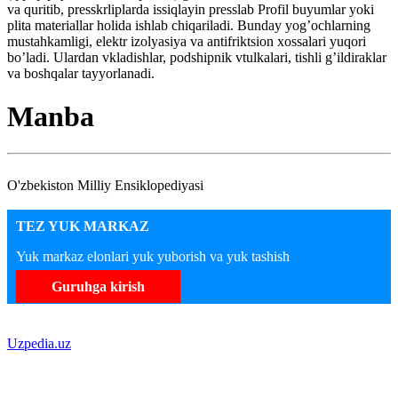
va quritib, presskrliplarda issiqlayin presslab Profil buyumlar yoki
plita materiallar holida ishlab chiqariladi. Bunday yog’ochlarning
mustahkamligi, elektr izolyasiya va antifriktsion xossalari yuqori
bo’ladi. Ulardan vkladishlar, podshipnik vtulkalari, tishli g’ildiraklar
va boshqalar tayyorlanadi.
Manba
O'zbekiston Milliy Ensiklopediyasi
TEZ YUK MARKAZ
Yuk markaz elonlari yuk yuborish va yuk tashish
Guruhga kirish
Uzpedia.uz