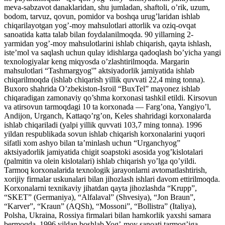
meva-sabzavot danaklaridan, shu jumladan, shaftoli, o’rik, uzum,
bodom, tarvuz, qovun, pomidor va boshqa urug’laridan ishlab
chiqarilayotgan yog’-moy mahsulotlari attorlik va oziq-ovqat
sanoatida katta talab bilan foydalanilmoqda. 90 yillarning 2-
yarmidan yog’-moy mahsulotlarini ishlab chiqarish, qayta ishlash,
iste’mol va saqlash uchun qulay idishlarga qadoqlash bo’yicha yangi
texnologiyalar keng miqyosda o’zlashtirilmoqda. Margarin
mahsulotlari “Tashmargyog'” aktsiyadorlik jamiyatida ishlab
chiqarilmoqda (ishlab chiqarish yillik quvvati 22,4 ming tonna).
Buxoro shahrida O’zbekiston-Isroil “BuxTel” mayonez ishlab
chiqaradigan zamonaviy qo’shma korxonasi tashkil etildi. Kirsovun
va atirsovun tarmoqdagi 10 ta korxonada — Farg’ona, Yangiyo’l,
Andijon, Urganch, Kattaqo’rg’on, Keles shahridagi korxonalarda
ishlab chiqariladi (yalpi yillik quvvati 103,7 ming tonna). 1996
yildan respublikada sovun ishlab chiqarish korxonalarini yuqori
sifatli xom ashyo bilan ta’minlash uchun “Urganchyog”
aktsiyadorlik jamiyatida chigit soapstoki asosida yog’kislotalari
(palmitin va olein kislotalari) ishlab chiqarish yo’lga qo’yildi.
Tarmoq korxonalarida texnologik jarayonlarni avtomatlashtirish,
xorijiy firmalar uskunalari bilan jihozlash ishlari davom ettirilmoqda.
Korxonalarni texnikaviy jihatdan qayta jihozlashda “Krupp”,
“SKET” (Germaniya), “Alfalaval” (Shvesiya), “Jon Braun”,
“Karver”, “Kraun” (AQSh), “Mossoni”, “Bollistra” (Italiya),
Polsha, Ukraina, Rossiya firmalari bilan hamkorlik yaxshi samara
bermoqda. 1996 yildan boshlab Yog’-moy sanoati tarmog’iga