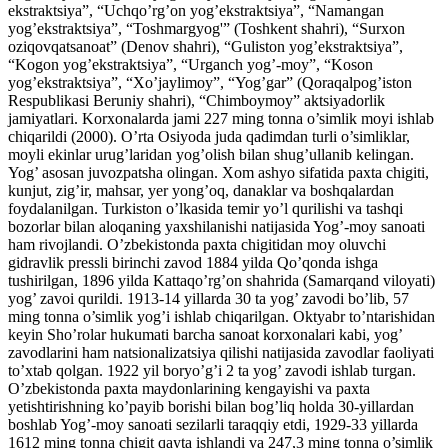
ekstraktsiya”, “Uchqo’rg’on yog’ekstraktsiya”, “Namangan
yog’ekstraktsiya”, “Toshmargyog'” (Toshkent shahri), “Surxon
oziqovqatsanoat” (Denov shahri), “Guliston yog’ekstraktsiya”,
“Kogon yog’ekstraktsiya”, “Urganch yog’-moy”, “Koson
yog’ekstraktsiya”, “Xo’jaylimoy”, “Yog’gar” (Qoraqalpog’iston
Respublikasi Beruniy shahri), “Chimboymoy” aktsiyadorlik
jamiyatlari. Korxonalarda jami 227 ming tonna o’simlik moyi ishlab
chiqarildi (2000). O’rta Osiyoda juda qadimdan turli o’simliklar,
moyli ekinlar urug’laridan yog’olish bilan shug’ullanib kelingan.
Yog’ asosan juvozpatsha olingan. Xom ashyo sifatida paxta chigiti,
kunjut, zig’ir, mahsar, yer yong’oq, danaklar va boshqalardan
foydalanilgan. Turkiston o’lkasida temir yo’l qurilishi va tashqi
bozorlar bilan aloqaning yaxshilanishi natijasida Yog’-moy sanoati
ham rivojlandi. O’zbekistonda paxta chigitidan moy oluvchi
gidravlik pressli birinchi zavod 1884 yilda Qo’qonda ishga
tushirilgan, 1896 yilda Kattaqo’rg’on shahrida (Samarqand viloyati)
yog’ zavoi qurildi. 1913-14 yillarda 30 ta yog’ zavodi bo’lib, 57
ming tonna o’simlik yog’i ishlab chiqarilgan. Oktyabr to’ntarishidan
keyin Sho’rolar hukumati barcha sanoat korxonalari kabi, yog’
zavodlarini ham natsionalizatsiya qilishi natijasida zavodlar faoliyati
to’xtab qolgan. 1922 yil boryo’g’i 2 ta yog’ zavodi ishlab turgan.
O’zbekistonda paxta maydonlarining kengayishi va paxta
yetishtirishning ko’payib borishi bilan bog’liq holda 30-yillardan
boshlab Yog’-moy sanoati sezilarli taraqqiy etdi, 1929-33 yillarda
1612 ming tonna chigit qayta ishlandi va 247,3 ming tonna o’simlik