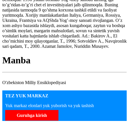
to’g’ridan-to’g’ri chet el investitsiyalari jalb qilinmoqda. Buning
natijasida tarmoqda 9 qo’shma korxona tashkil etildi va faoliyat
yuritmoqda. Xorijiy mamlakatlardan Italiya, Germaniya, Rossiya,
Ukraina, Frantsiya va AQShda Yog’-moy sanoati rivojlangan. O’z
xom ashyo bazasida ishlaydi, asosan kungaboqar, zaytun va boshqa
o’simlik moylari, margarin mahsulotlari, sovun va sintetik yuvish
vositalari katta hajmlarda ishlab chiqariladi. Ad.: Bakirov A., El
cho’michini moy qilayotganlar, T., 1996; Sotvoldiev A., Navqironlik
sari qadam, T., 2000. Azamat Jamolov, Nuriddin Musayev.
Manba
O'zbekiston Milliy Ensiklopediyasi
TEZ YUK MARKAZ
Yuk markaz elonlari yuk yuborish va yuk tashish
Guruhga kirish