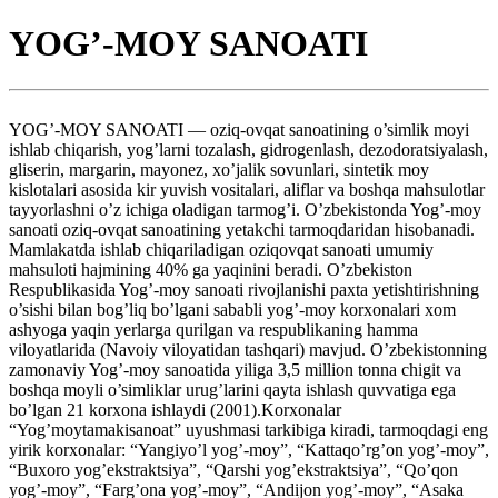
YOG’-MOY SANOATI
YOG’-MOY SANOATI — oziq-ovqat sanoatining o’simlik moyi
ishlab chiqarish, yog’larni tozalash, gidrogenlash, dezodoratsiyalash,
gliserin, margarin, mayonez, xo’jalik sovunlari, sintetik moy
kislotalari asosida kir yuvish vositalari, aliflar va boshqa mahsulotlar
tayyorlashni o’z ichiga oladigan tarmog’i. O’zbekistonda Yog’-moy
sanoati oziq-ovqat sanoatining yetakchi tarmoqdaridan hisobanadi.
Mamlakatda ishlab chiqariladigan oziqovqat sanoati umumiy
mahsuloti hajmining 40% ga yaqinini beradi. O’zbekiston
Respublikasida Yog’-moy sanoati rivojlanishi paxta yetishtirishning
o’sishi bilan bog’liq bo’lgani sababli yog’-moy korxonalari xom
ashyoga yaqin yerlarga qurilgan va respublikaning hamma
viloyatlarida (Navoiy viloyatidan tashqari) mavjud. O’zbekistonning
zamonaviy Yog’-moy sanoatida yiliga 3,5 million tonna chigit va
boshqa moyli o’simliklar urug’larini qayta ishlash quvvatiga ega
bo’lgan 21 korxona ishlaydi (2001).Korxonalar
“Yog’moytamakisanoat” uyushmasi tarkibiga kiradi, tarmoqdagi eng
yirik korxonalar: “Yangiyo’l yog’-moy”, “Kattaqo’rg’on yog’-moy”,
“Buxoro yog’ekstraktsiya”, “Qarshi yog’ekstraktsiya”, “Qo’qon
yog’-moy”, “Farg’ona yog’-moy”, “Andijon yog’-moy”, “Asaka