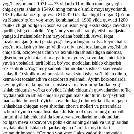
yog’i tayyorlandi. 1971 — 75 yillarda 11 million tonnaga yaqin
chigit qayta ishlanib 1549,6 ming tonna o’simlik moyi tayyorlandi.
1930 yillarda hozirgi quvvati 810-950 t/sutka chigit bo’lgan Qo’qon
va Kattaqo’rg’on yog’-moy kombinatlari, 1980 yilda quvvati 1200
t/sutka chigit bo’lgan Koson va Guliston yog’ ekstraktsiya zavodlari
qurilib, ishga tushirildi. Yog’-moy sanoati taraqqiy etishi natijasida
yangi xil mahsulotlar ham tayyorlana boshladi. Avval faqat
tozalanmagan (qora) paxta yog’i tayyorlangan bo’lsa, keyinchalik
yog’ni tozalash yo’lga qo’yildi va oliy navli tozalangan yog’ishlab
chiqarildi, oziqovqat uchun va texnikada ishlatiladigan salomas,
gliserin, moy kislotalari, margarin, mayonez, sovunlar, sintetik kir
yuvish vositalari, turli loklar, bo’yoq moddalari ishlab chiqarish
o’zlashtirildi. Yog’-moy sanoati chiqindilarsiz ishlash sxemasida
ishlaydi. O’simlik moyi presslash va ekstraktsiya yo’li bilan olinib,
ketma-ket tozalanadi va dezodoratsiyalanadi. Ayrim korxonalarda
keying yillarda kungaboqar pistasi va mahsar urug’laridan yog’
ishlab chiqarish yo’lga qo’yildi. Ishlab chiqarish quvvatlaridan to’liq
foydalanish va ishlab chiqarilayotgan mahsulot turini ko’paytirish
maqsadida import bo’yicha soya dukkagi olinmokda. Ularni qayta
ishlashdan chiqqan soya shrotlari chorva mollari va parrandalar
uchun to’yimli ozuqa hisoblanadi. Iste’mol moylarining qimmatli
turlarini ishlab chiqarishda konserva zavodlarining chiqindilari
bo’lgan meva-sabzavot va poliz ekinlarining danak va urug’laridan
foydalaniladi. Ishlab chiqarilayotgan o’simlik moyi turlari
ko’paytirilmoqda. “Qo’qon yog’-moy” aktsiyadorlik jamiyatida