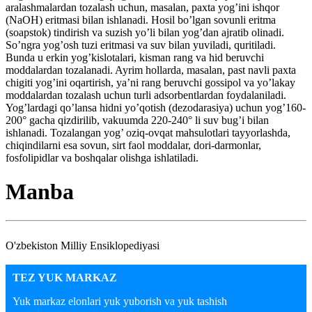
aralashmalardan tozalash uchun, masalan, paxta yog’ini ishqor
(NaOH) eritmasi bilan ishlanadi. Hosil bo’lgan sovunli eritma
(soapstok) tindirish va suzish yo’li bilan yog’dan ajratib olinadi.
So’ngra yog’osh tuzi eritmasi va suv bilan yuviladi, quritiladi.
Bunda u erkin yog’kislotalari, kisman rang va hid beruvchi
moddalardan tozalanadi. Ayrim hollarda, masalan, past navli paxta
chigiti yog’ini oqartirish, ya’ni rang beruvchi gossipol va yo’lakay
moddalardan tozalash uchun turli adsorbentlardan foydalaniladi.
Yog’lardagi qo’lansa hidni yo’qotish (dezodarasiya) uchun yog’160-
200° gacha qizdirilib, vakuumda 220-240° li suv bug’i bilan
ishlanadi. Tozalangan yog’ oziq-ovqat mahsulotlari tayyorlashda,
chiqindilarni esa sovun, sirt faol moddalar, dori-darmonlar,
fosfolipidlar va boshqalar olishga ishlatiladi.
Manba
O'zbekiston Milliy Ensiklopediyasi
TEZ YUK MARKAZ
Yuk markaz elonlari yuk yuborish va yuk tashish