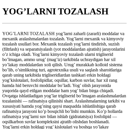
YOG’LARNI TOZALASH
YOG’LARNI TOZALASH yog’larni zaharli (zararli) moddalar va
mexanik aralashmalardan tozalash. Yog’larni mexanik va kimyoviy
tozalash usullari bor. Mexanik tozalash yog’larni tindirish, suzish
(filtrlash) va separatsiyalash (yot moddalardan ajratish) jarayonlarini
o’z ichiga oladi. Yog’larni kimyoviy tozalash ularni trigliserid
bo’lmagan, ammo urug’ (mag’iz) tarkibida uchraydigan har xil
yo’lakay moddalardan xoli qilish. Urug’ murakkab kolloid sistema
bo’lib, o’simlikning turi, agrotexnika usuli va saqlash sharoitlariga
qarab uning tarkibida trigliseridlardan tashkari erkin holdagi
yog’kislotalari, fosfolipidlar, oqsillar, karbon suvlar, har xil rang
hamda hid beruvchi moddalar bo’ladi. Yog’ olish jarayonida
yuqorida qayd etilgan moddalar ham yog’ bilan birga chiqadi.
Ovqatga ishlatiladigan yog’lar trigliserid bo’lmagan aralashmalardan
tozalanishi — rafinatsiya qilinishi shart. Aralashmalarning tarkibi va
xususiyati hamda yog’ning qaysi maqsadda ishlatilishiga qarab
rafinatsiya jarayoni ko’p bosqichli bo’lishi mumkin. Ko’p hollarda
rafinatsiya yog’larni suv bilan ishlab (gidratatsiya) fosfolipid —
oqsilkarbon suvlar kompleksini ajratib olishdan boshlanadi.
Yog’larni erkin holdagi yog’ kislotalari va boshqa yo’lakay