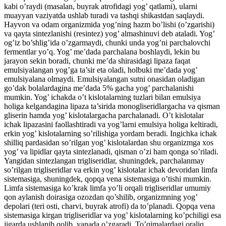
kabi o’raydi (masalan, buyrak atrofidagi yog’ qatlami), ularni
muayyan vaziyatda ushlab turadi va tashqi shikastdan saqlaydi.
Hayvon va odam organizmida yog’ning hazm bo’lishi (o’zgarishi)
va qayta sintezlanishi (resintez) yog’ almashinuvi deb ataladi. Yog’
og’iz bo’shlig’ida o’zgarmaydi, chunki unda yog’ni parchalovchi
fermentlar yo’q. Yog’ me’dada parchalana boshlaydi, lekin bu
jarayon sekin boradi, chunki me’da shirasidagi lipaza faqat
emulsiyalangan yog’ga ta’sir eta oladi, holbuki me’dada yog’
emulsiyalana olmaydi. Emulsiyalangan sutni onasidan oladigan
go’dak bolalardagina me’dada 5% gacha yog’ parchalanishi
mumkin. Yog’ ichakda o’t kislotalarning tuzlari bilan emulsiya
holiga kelgandagina lipaza ta’sirida monogliseridlargacha va qisman
gliserin hamda yog’ kislotalargacha parchalanadi. O’t kislotalar
ichak lipazasini faollashtiradi va yog’larni emulsiya holiga keltiradi,
erkin yog’ kislotalarning so’rilishiga yordam beradi. Ingichka ichak
shilliq pardasidan so’rilgan yog’ kislotalardan shu organizmga xos
yog’ va lipidlar qayta sintezlanadi, qisman o’zi ham qonga so’riladi.
Yangidan sintezlangan trigliseridlar, shuningdek, parchalanmay
so’rilgan trigliseridlar va erkin yog’ kislotalar ichak devoridan limfa
sistemasiga, shuningdek, qopqa vena sistemasiga o’tishi mumkin.
Limfa sistemasiga ko’krak limfa yo’li orqali trigliseridlar umumiy
qon aylanish doirasiga ozozdan qo’shilib, organizmning yog’
depolari (teri osti, charvi, buyrak atrofi) da to’planadi. Qopqa vena
sistemasiga kirgan trigliseridlar va yog’ kislotalarning ko’pchiligi esa
jigarda ushlanib qolib, yanada o’zgaradi. To’qimalardagi oraliq