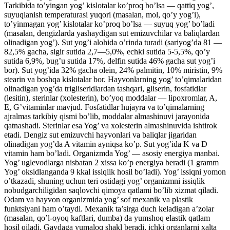
Tarkibida to’yingan yog’ kislotalar ko’proq bo’lsa — qattiq yog’,
suyuqlanish temperaturasi yuqori (masalan, mol, qo’y yog’i),
to’yinmagan yog’ kislotalar ko’proq bo’lsa — suyuq yog’ bo’ladi
(masalan, dengizlarda yashaydigan sut emizuvchilar va baliqlardan
olinadigan yog’). Sut yog’i alohida o’rinda turadi (sariyog’da 81 —
82,5% gacha, sigir sutida 2,7—5,0%, echki sutida 5-5,5%, qo’y
sutida 6,9%, bug’u sutida 17%, delfin sutida 46% gacha sut yog’i
bor). Sut yog’ida 32% gacha olein, 24% palmitin, 10% miristin, 9%
stearin va boshqa kislotalar bor. Hayvonlarning yog’ to’qimalaridan
olinadigan yog’da trigliseridlardan tashqari, gliserin, fosfatidlar
(lesitin), sterinlar (xolesterin), bo’yoq moddalar — lipoxromlar, A,
E, G’vitaminlar mavjud. Fosfatidlar hujayra va to’qimalarning
ajralmas tarkibiy qismi bo’lib, moddalar almashinuvi jarayonida
qatnashadi. Sterinlar esa Yog’ va xolesterin almashinuvida ishtirok
etadi. Dengiz sut emizuvchi hayvonlari va baliqlar jigaridan
olinadigan yog’da A vitamin ayniqsa ko’p. Sut yog’ida K va D
vitamin ham bo’ladi. Organizmda Yog’ — asosiy energiya manbai.
Yog’ uglevodlarga nisbatan 2 xissa ko’p energiya beradi (1 gramm
Yog’ oksidlanganda 9 kkal issiqlik hosil bo’ladi). Yog’ issiqni yomon
o’tkazadi, shuning uchun teri ostidagi yog’ organizmni issiqlik
nobudgarchiligidan saqlovchi qimoya qatlami bo’lib xizmat qiladi.
Odam va hayvon organizmida yog’ sof mexanik va plastik
funktsiyani ham o’taydi. Mexanik ta’sirga duch keladigan a’zolar
(masalan, qo’l-oyoq kaftlari, dumba) da yumshoq elastik qatlam
hosil qiladi. Gavdaga yumaloq shakl beradi, ichki organlarni xalta