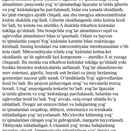
almashinuv jarayonida yog’ to’qimalardagi lipazalar ta’sirida gliserin
va yog’ kislotalargacha parchalanadi, bular esa yanada oksidlanib,
ko’plab energiya ajralib chiqadi, ana shu energiya adenozintrifosfat
kislota shaklida yig’iladi. Gliserin oksidlanganda sirka kislota hosil
bo’ladi, bu kislota esa atsetilko A shaklida trikarbon kislotalar
tsikliga qo’shiladi. Shu bosqichda yog’lar almashinuvi oqsil va
uglevodlar almashinuvi bilan to’qnashadi. Odam va hayvon
to’qimalarida yuqori Yog’ kislotalar karnitin bilan reaktsiyaga
kirishadi, buning hosilalari esa mitoxondriyalar membranasidan o’tib
keta oladi. Mitoxondriyalar ichida yog’ kislotalar ketma-ket
oksidlanib, qo’sh uglerodli faol komponent — atsetilko A ni yuzaga
chiqaradi. Bu modda esa trikarbon kislotalar tsikliga qo’shiladi yoki
boshka biosintez reaktsiyalarida sarflanadi. Yog’lar almashinuvini
nerv sistemasi, gipofiz, buyrak usti bezlari va jinsiy bezlarning
gormonlari nazorat qilib turadi. O’simliklarda Yog’ uglevodlardan
hosil bo’ladi. Bu jarayon pishayotgan urug’ va mevalarda tezroq
boradi. Urug’ unayotganda teskarisi bo’ladi: yog’lar lipazalar
ta’sirida gliserin va yog’ kislotalarga parchalanadi, bulardan esa
uglevodlar hosil bo’ladi. Yog’ avvalo, oziq-ovqat sifatida ko’p
ishlatiladi. Dengiz sut emizuvchilari va baliqlarning yog’
to’qimalaridan ovqatbop, tibbiyot, veterinariya va texnikada
ishlatiladigan yog’ tayyorlanadi. Mo’ylovdor kitlarning yog’
to’qimalaridan olingan yog’ni gidrogenlab, margarin tayyorlanadi.
Tibbiyotda ishlatiladigan A vitaminli yog’ treska baliqlarining
jigaridan olinadi. Veterinariyada ishlatiladigan yog’ dengiz sut