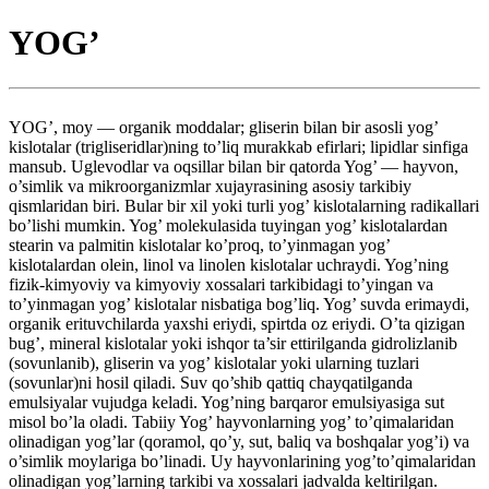
YOG’
YOG’, moy — organik moddalar; gliserin bilan bir asosli yog’
kislotalar (trigliseridlar)ning to’liq murakkab efirlari; lipidlar sinfiga
mansub. Uglevodlar va oqsillar bilan bir qatorda Yog’ — hayvon,
o’simlik va mikroorganizmlar xujayrasining asosiy tarkibiy
qismlaridan biri. Bular bir xil yoki turli yog’ kislotalarning radikallari
bo’lishi mumkin. Yog’ molekulasida tuyingan yog’ kislotalardan
stearin va palmitin kislotalar ko’proq, to’yinmagan yog’
kislotalardan olein, linol va linolen kislotalar uchraydi. Yog’ning
fizik-kimyoviy va kimyoviy xossalari tarkibidagi to’yingan va
to’yinmagan yog’ kislotalar nisbatiga bog’liq. Yog’ suvda erimaydi,
organik erituvchilarda yaxshi eriydi, spirtda oz eriydi. O’ta qizigan
bug’, mineral kislotalar yoki ishqor ta’sir ettirilganda gidrolizlanib
(sovunlanib), gliserin va yog’ kislotalar yoki ularning tuzlari
(sovunlar)ni hosil qiladi. Suv qo’shib qattiq chayqatilganda
emulsiyalar vujudga keladi. Yog’ning barqaror emulsiyasiga sut
misol bo’la oladi. Tabiiy Yog’ hayvonlarning yog’ to’qimalaridan
olinadigan yog’lar (qoramol, qo’y, sut, baliq va boshqalar yog’i) va
o’simlik moylariga bo’linadi. Uy hayvonlarining yog’to’qimalaridan
olinadigan yog’larning tarkibi va xossalari jadvalda keltirilgan.