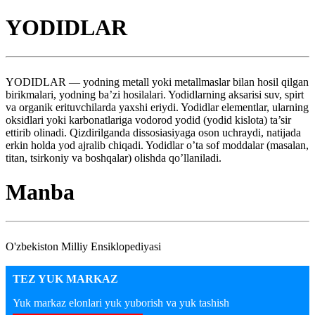
YODIDLAR
YODIDLAR — yodning metall yoki metallmaslar bilan hosil qilgan
birikmalari, yodning ba’zi hosilalari. Yodidlarning aksarisi suv, spirt
va organik erituvchilarda yaxshi eriydi. Yodidlar elementlar, ularning
oksidlari yoki karbonatlariga vodorod yodid (yodid kislota) ta’sir
ettirib olinadi. Qizdirilganda dissosiasiyaga oson uchraydi, natijada
erkin holda yod ajralib chiqadi. Yodidlar o’ta sof moddalar (masalan,
titan, tsirkoniy va boshqalar) olishda qo’llaniladi.
Manba
O'zbekiston Milliy Ensiklopediyasi
TEZ YUK MARKAZ
Yuk markaz elonlari yuk yuborish va yuk tashish