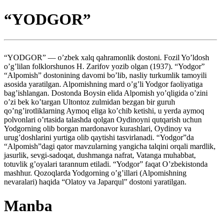
“YODGOR”
“YODGOR” — o’zbek xalq qahramonlik dostoni. Fozil Yo’ldosh
o’g’lilan folklorshunos H. Zarifov yozib olgan (1937). “Yodgor”
“Alpomish” dostonining davomi bo’lib, nasliy turkumlik tamoyili
asosida yaratilgan. Alpomishning mard o’g’li Yodgor faoliyatiga
bag’ishlangan. Dostonda Boysin elida Alpomish yo’qligida o’zini
o’zi bek ko’targan Ultontoz zulmidan bezgan bir guruh
qo’ng’irotliklarning Aymoq eliga ko’chib ketishi, u yerda aymoq
polvonlari o’rtasida talashda qolgan Oydinoyni qutqarish uchun
Yodgorning olib borgan mardonavor kurashlari, Oydinoy va
urug’doshlarini yurtiga olib qaytishi tasvirlanadi. “Yodgor”da
“Alpomish”dagi qator mavzularning yangicha talqini orqali mardlik,
jasurlik, sevgi-sadoqat, dushmanga nafrat, Vatanga muhabbat,
totuvlik g’oyalari tarannum etiladi. “Yodgor” faqat O’zbekistonda
mashhur. Qozoqlarda Yodgorning o’g’illari (Alpomishning
nevaralari) haqida “Olatoy va Japarqul” dostoni yaratilgan.
Manba